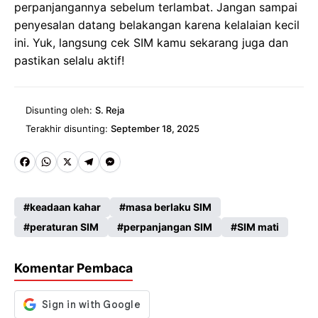
perpanjangannya sebelum terlambat. Jangan sampai
penyesalan datang belakangan karena kelalaian kecil
ini. Yuk, langsung cek SIM kamu sekarang juga dan
pastikan selalu aktif!
Disunting oleh:
S. Reja
Terakhir disunting:
September 18, 2025
Fa
W
X
Te
M
ce
ha
le
es
keadaan kahar
masa berlaku SIM
b
ts
gr
se
peraturan SIM
perpanjangan SIM
SIM mati
o
A
a
n
o
p
m
g
Komentar Pembaca
k
p
er