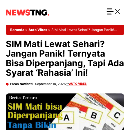
Langsung
ke
isi
Beranda
>
Auto Vibes
>
SIM Mati Lewat Sehari? Jangan Panik!
Ternyata Bisa Diperpanjang, Tapi Ada Syarat ‘Rahasia’ Ini!
SIM Mati Lewat Sehari?
Jangan Panik! Ternyata
Bisa Diperpanjang, Tapi Ada
Syarat ‘Rahasia’ Ini!
Farah Novianti
September 18, 2025
AUTO VIBES