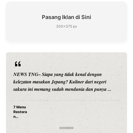
Pasang Iklan di Sini
300×375 px
NEWS TNG– Siapa sangka, dua nama besar di dunia
hiburan, Nunung Srimulat dan Vicky Prasetyo, kini
merambah dunia kuliner dengan ...
Nunung Srimulat & Vicky Prasetyo Buka Restoran
Ayam Panggang! Cuma Rp 15 Ribu, Resep
Rahasia Mami Bikin Nagih!