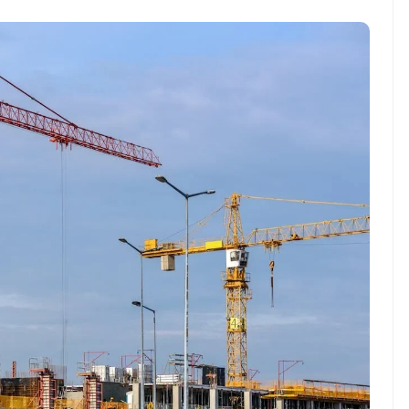
ndung –
NEWS TNG– Pernah gak sih
antian tahun
kamu mulai ngerjain sesuatu cuma
ll you can eat
buat iseng-iseng, eh ternyata malah
u Can Eat Bandung
jadi peluang bisnis yang
.
menguntungkan? ...
 2026, Kakkoii
Dari Iseng Jadi Cuan: Kisah
 Hadirkan Pesta All
TUM_ATUL yang Ubah
 Eat Mulai Rp
Hampers Jadi Bisnis Kece
0