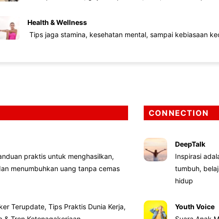
Health & Wellness
Tips jaga stamina, kesehatan mental, sampai kebiasaan kec
CONNECTION
DeepTalk
nduan praktis untuk menghasilkan,
Inspirasi ada
 dan menumbuhkan uang tanpa cemas
tumbuh, bela
hidup
ker Terupdate, Tips Praktis Dunia Kerja,
Youth Voice
ta & Tren Ketenagakerjaan
Suara Anak M