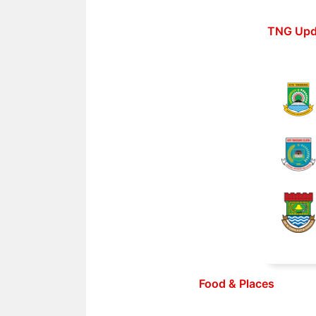
Langsung
ke
TNG Upd
isi
Food & Places