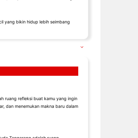
il yang bikin hidup lebih seimbang
lah ruang refleksi buat kamu yang ingin
jar, dan menemukan makna baru dalam
uda Tangerang adalah ruang