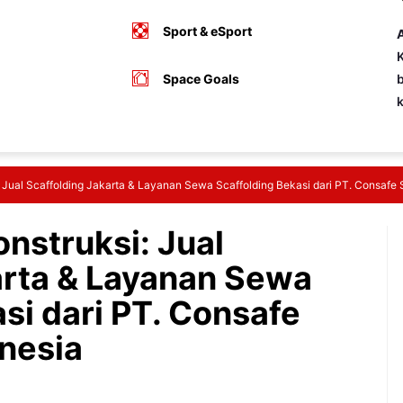
Sport & eSport
A
K
Space Goals
b
: Jual Scaffolding Jakarta & Layanan Sewa Scaffolding Bekasi dari PT. Consafe 
onstruksi: Jual
arta & Layanan Sewa
si dari PT. Consafe
onesia