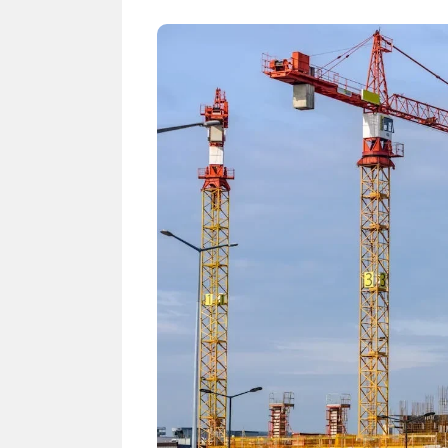
NEWS TNG– Siapa sangka, dua
NEWS TNG– Ba
nama besar di dunia hiburan,
Menyambut perg
Nunung Srimulat dan Vicky
2026, restoran a
Prasetyo, kini merambah dunia
Kakkoii All Yo
kuliner dengan ...
menghadirkan ..
Nunung Srimulat & Vicky
Sambut
Prasetyo Buka Restoran
Bandung
Ayam Panggang! Cuma Rp
You Can
15 Ribu, Resep Rahasia
145.00
Mami Bikin Nagih!