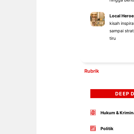
Local Heroe
kisah inspir
sampai stra
tiru
Rubrik
DEEP 
Hukum & Krimin
Politik