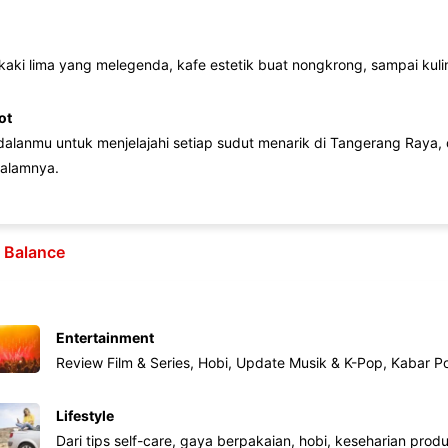
 kaki lima yang melegenda, kafe estetik buat nongkrong, sampai kuline
ot
lanmu untuk menjelajahi setiap sudut menarik di Tangerang Raya, d
alamnya.
e Balance
Entertainment
Review Film & Series, Hobi, Update Musik & K-Pop, Kabar P
Lifestyle
Dari tips self-care, gaya berpakaian, hobi, keseharian produk