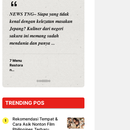
NEWS TNG– Siapa yang tidak
NEWS TNG– Siap
kenal dengan kelezatan masakan
nama besar di dun
Jepang? Kuliner dari negeri
Nunung Srimulat 
sakura ini memang sudah
Prasetyo, kini m
mendunia dan punya ...
kuliner dengan ...
7 Menu
Nunung S
Restora
Prasetyo
n
Ayam Pa
Jepang
15 Ribu,
yang
Mami Bik
Wajib
Dicoba,
Bukan
Cuma
TRENDING POS
Sushi!
Rekomendasi Tempat &
Cara Asik Nonton Film
Philippines Terbaru