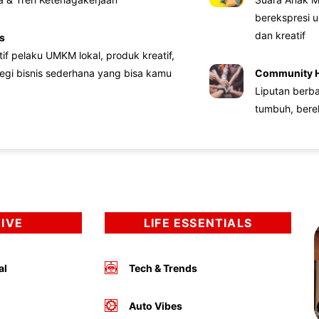
berekspresi u
dan kreatif
s
atif pelaku UMKM lokal, produk kreatif,
tegi bisnis sederhana yang bisa kamu
Community 
Liputan berb
tumbuh, bere
DIVE
LIFE ESSENTIALS
al
Tech & Trends
Auto Vibes