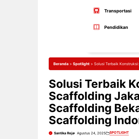
Transportasi
Pendidikan
Beranda
>
Spotlight
>
Solusi Terbaik Konstruksi
Solusi Terbaik K
Scaffolding Jak
Scaffolding Beka
Scaffolding Ind
SPOTLIGHT
Santika Reja
Agustus 24, 2025