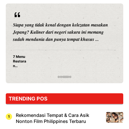
Siapa yang tidak kenal dengan kelezatan masakan
Jepang? Kuliner dari negeri sakura ini memang
sudah mendunia dan punya tempat khusus ...
7 Menu
Restora
n
Jepang
yang
Wajib
Dicoba,
Bukan
Cuma
TRENDING POS
Sushi!
Rekomendasi Tempat & Cara Asik
Nonton Film Philippines Terbaru