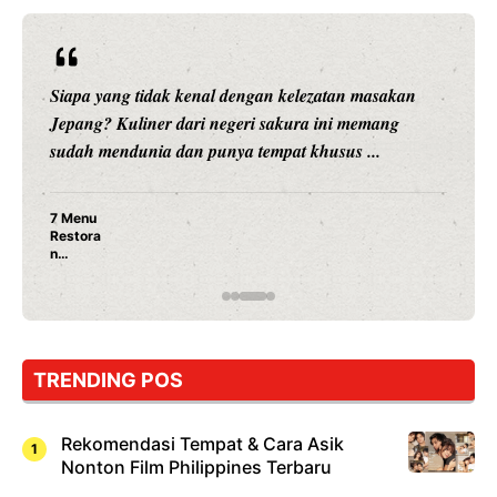
Siapa yang tidak kenal dengan kelezatan masakan
Jepang? Kuliner dari negeri sakura ini memang
sudah mendunia dan punya tempat khusus ...
7 Menu
Restora
n
Jepang
yang
Wajib
Dicoba,
Bukan
Cuma
TRENDING POS
Sushi!
Rekomendasi Tempat & Cara Asik
Nonton Film Philippines Terbaru