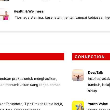
Health & Wellness
Tips jaga stamina, kesehatan mental, sampai kebiasaan kec
CONNECTION
DeepTalk
nduan praktis untuk menghasilkan,
Inspirasi ada
 dan menumbuhkan uang tanpa cemas
tumbuh, bela
hidup
ker Terupdate, Tips Praktis Dunia Kerja,
Youth Voice
ta & Tren Ketenagakerjaan
Suara Anak M