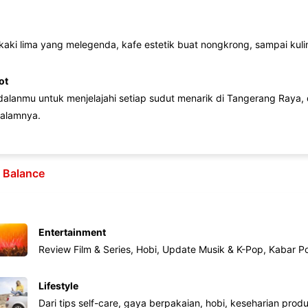
 kaki lima yang melegenda, kafe estetik buat nongkrong, sampai kuline
ot
lanmu untuk menjelajahi setiap sudut menarik di Tangerang Raya, d
alamnya.
e Balance
Entertainment
Review Film & Series, Hobi, Update Musik & K-Pop, Kabar P
Lifestyle
Dari tips self-care, gaya berpakaian, hobi, keseharian produk