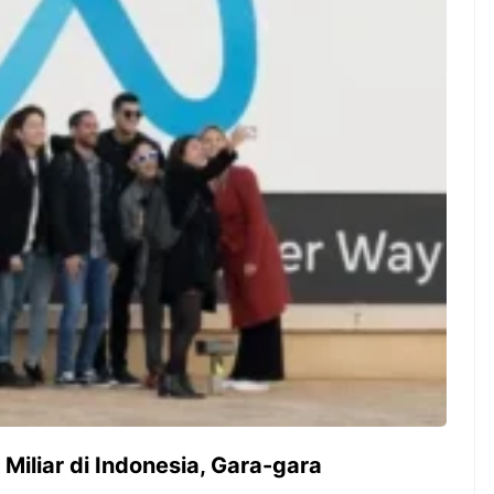
ambut pergantian
Pernah gak sih kamu mulai
oran all you can
ngerjain sesuatu cuma buat iseng-
 You Can Eat
iseng, eh ternyata malah jadi
adirkan
peluang bisnis yang
l ...
menguntungkan? Nah, itulah ...
 2026, Kakkoii
Dari Iseng Jadi Cuan: Kisah
 Hadirkan Pesta All
TUM_ATUL yang Ubah
 Eat Mulai Rp
Hampers Jadi Bisnis Kece
0
Miliar di Indonesia, Gara-gara