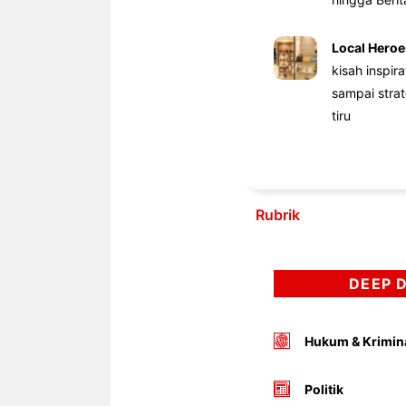
Local Heroe
kisah inspir
sampai stra
tiru
Rubrik
DEEP 
Hukum & Krimin
Politik