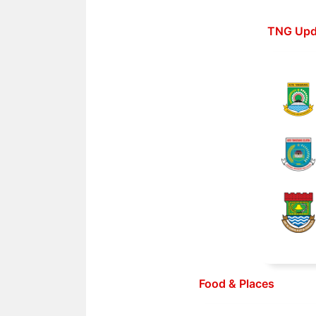
Langsung
ke
TNG Upd
isi
Food & Places