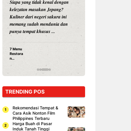
Siapa yang tidak kenal dengan
Siapa sangka, dua
kelezatan masakan Jepang?
dunia hiburan, N
Kuliner dari negeri sakura ini
dan Vicky Praset
memang sudah mendunia dan
dunia kuliner de
punya tempat khusus ...
restoran ...
7 Menu
Nunung S
Restora
Prasetyo
n
Ayam Pa
Jepang
15 Ribu,
yang
Mami Bik
Wajib
Dicoba,
Bukan
Cuma
TRENDING POS
Sushi!
Rekomendasi Tempat &
Cara Asik Nonton Film
Philippines Terbaru
Harga Buah di Pasar
Induk Tanah Tinggi