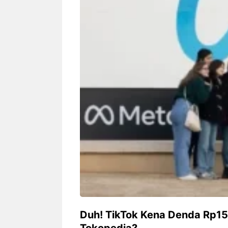
Siapa sangka, dua nama besar di
Bandung – Meny
dunia hiburan, Nunung Srimulat
tahun 2026, rest
dan Vicky Prasetyo, kini merambah
eat Kakkoii All
dunia kuliner dengan membuka
Bandung mengh
restoran ...
penawaran spesia
Nunung Srimulat & Vicky
Sambut
Prasetyo Buka Restoran
Bandung
Ayam Panggang! Cuma Rp
You Can
15 Ribu, Resep Rahasia
145.00
Mami Bikin Nagih!
Duh! TikTok Kena Denda Rp15 
Tokopedia?