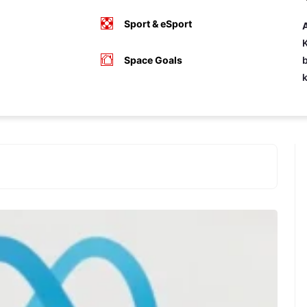
Sport & eSport
A
K
Space Goals
b