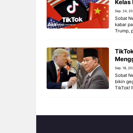
Kelas
Sep. 24, 2
Sobat N
kabar pa
Trump, 
TikTo
Mengg
Sep. 18, 20
Sobat N
bikin ge
TikTok! 