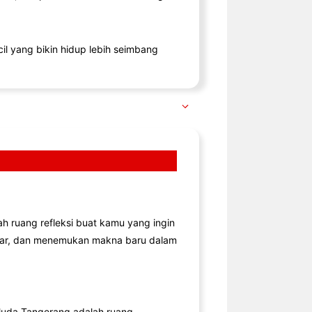
il yang bikin hidup lebih seimbang
lah ruang refleksi buat kamu yang ingin
jar, dan menemukan makna baru dalam
uda Tangerang adalah ruang