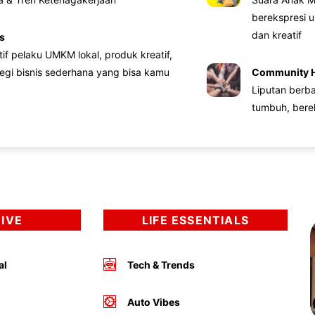
berekspresi u
dan kreatif
s
atif pelaku UMKM lokal, produk kreatif,
tegi bisnis sederhana yang bisa kamu
Community 
Liputan berb
tumbuh, bere
DIVE
LIFE ESSENTIALS
al
Tech & Trends
Auto Vibes