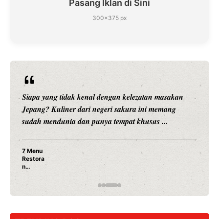
Pasang Iklan di Sini
300×375 px
Siapa yang tidak kenal dengan kelezatan masakan
Jepang? Kuliner dari negeri sakura ini memang
sudah mendunia dan punya tempat khusus ...
7 Menu
Restora
n
Jepang
yang
Wajib
Dicoba,
Bukan
Cuma