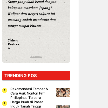
Siapa yang tidak kenal dengan
Siapa sangka, dua
kelezatan masakan Jepang?
dunia hiburan, N
Kuliner dari negeri sakura ini
dan Vicky Praset
memang sudah mendunia dan
dunia kuliner de
punya tempat khusus ...
restoran ...
7 Menu
Nunung S
Restora
Prasetyo
n
Ayam Pa
Jepang
15 Ribu,
yang
Mami Bik
Wajib
Dicoba,
Bukan
Cuma
TRENDING POS
Sushi!
Rekomendasi Tempat &
Cara Asik Nonton Film
Philippines Terbaru
Harga Buah di Pasar
Induk Tanah Tinggi