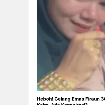
Siapa sangka, dua nama besar di
Bandung – Meny
dunia hiburan, Nunung Srimulat
tahun 2026, rest
dan Vicky Prasetyo, kini merambah
eat Kakkoii All
dunia kuliner dengan membuka
Bandung mengh
restoran ...
penawaran spesia
Nunung Srimulat & Vicky
Sambut
Prasetyo Buka Restoran
Bandung
Ayam Panggang! Cuma Rp
You Can
15 Ribu, Resep Rahasia
145.00
Mami Bikin Nagih!
Heboh! Gelang Emas Firaun 3
Kairo, Ada Konspirasi?