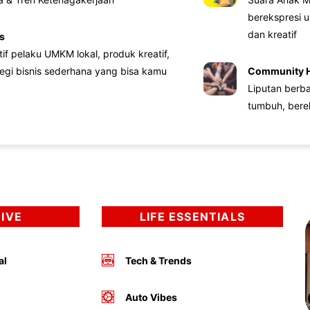
berekspresi u
dan kreatif
s
atif pelaku UMKM lokal, produk kreatif,
tegi bisnis sederhana yang bisa kamu
Community 
Liputan berb
tumbuh, bere
DIVE
LIFE ESSENTIALS
al
Tech & Trends
Auto Vibes