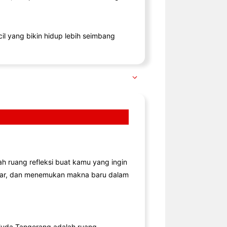
il yang bikin hidup lebih seimbang
lah ruang refleksi buat kamu yang ingin
jar, dan menemukan makna baru dalam
uda Tangerang adalah ruang