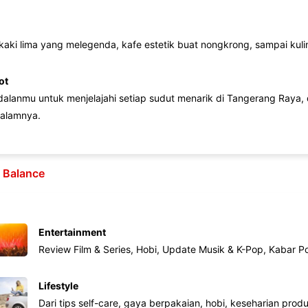
 kaki lima yang melegenda, kafe estetik buat nongkrong, sampai kuline
ot
lanmu untuk menjelajahi setiap sudut menarik di Tangerang Raya, d
alamnya.
e Balance
Entertainment
Review Film & Series, Hobi, Update Musik & K-Pop, Kabar P
Lifestyle
Dari tips self-care, gaya berpakaian, hobi, keseharian produk