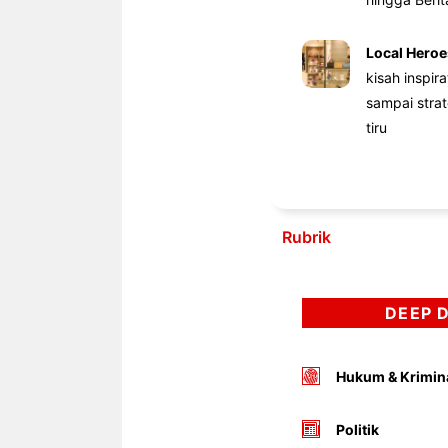
Local Heroe
kisah inspir
sampai stra
tiru
Rubrik
DEEP 
Hukum & Krimin
Politik