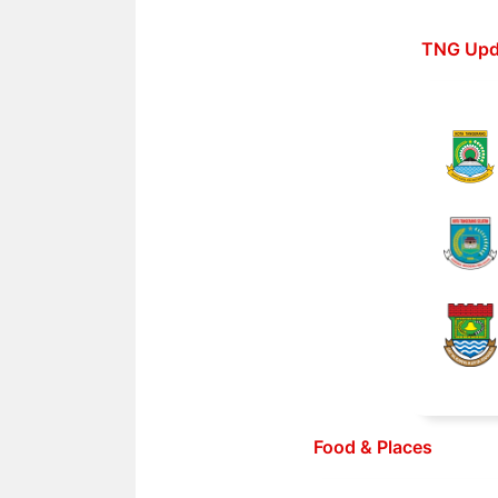
Langsung
ke
TNG Upd
isi
Food & Places