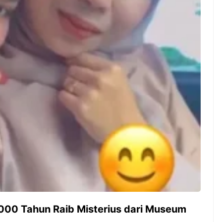
ambut pergantian
Pernah gak sih kamu mulai
oran all you can
ngerjain sesuatu cuma buat iseng-
 You Can Eat
iseng, eh ternyata malah jadi
adirkan
peluang bisnis yang
l ...
menguntungkan? Nah, itulah ...
 2026, Kakkoii
Dari Iseng Jadi Cuan: Kisah
 Hadirkan Pesta All
TUM_ATUL yang Ubah
 Eat Mulai Rp
Hampers Jadi Bisnis Kece
0
000 Tahun Raib Misterius dari Museum