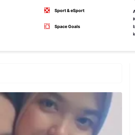
Sport & eSport
A
K
Space Goals
b