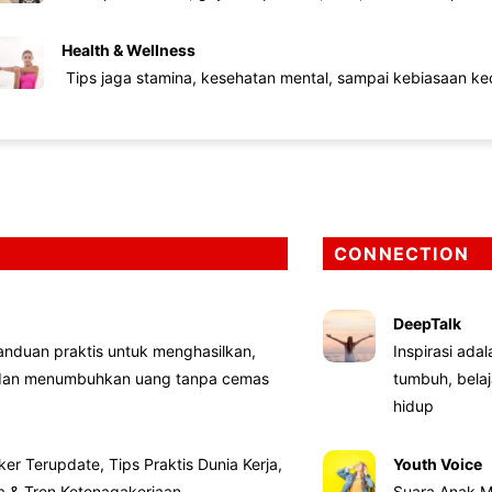
Health & Wellness
Tips jaga stamina, kesehatan mental, sampai kebiasaan kec
CONNECTION
DeepTalk
nduan praktis untuk menghasilkan,
Inspirasi ada
 dan menumbuhkan uang tanpa cemas
tumbuh, bela
hidup
ker Terupdate, Tips Praktis Dunia Kerja,
Youth Voice
ta & Tren Ketenagakerjaan
Suara Anak M