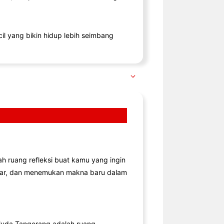
il yang bikin hidup lebih seimbang
lah ruang refleksi buat kamu yang ingin
jar, dan menemukan makna baru dalam
uda Tangerang adalah ruang