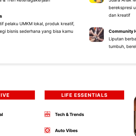
berekspresi u
dan kreatif
s
atif pelaku UMKM lokal, produk kreatif,
tegi bisnis sederhana yang bisa kamu
Community 
Liputan berb
tumbuh, bere
DIVE
LIFE ESSENTIALS
al
Tech & Trends
Auto Vibes