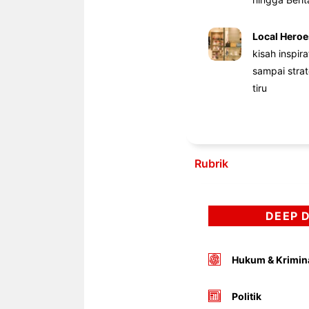
Local Heroe
kisah inspir
sampai stra
tiru
Rubrik
DEEP 
Hukum & Krimin
Politik