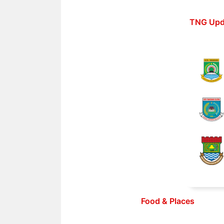
Langsung
ke
TNG Upd
isi
Food & Places