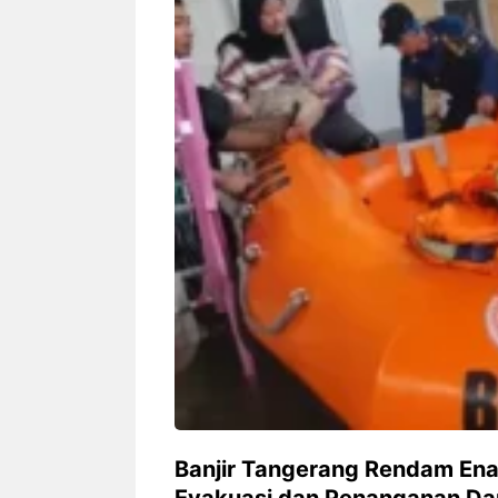
Siapa sangka, dua nama besar di
Bandung – Meny
dunia hiburan, Nunung Srimulat
tahun 2026, rest
dan Vicky Prasetyo, kini merambah
eat Kakkoii All
dunia kuliner dengan membuka
Bandung mengh
restoran ...
penawaran spesia
Nunung Srimulat & Vicky
Sambut
Prasetyo Buka Restoran
Bandung
Ayam Panggang! Cuma Rp
You Can
15 Ribu, Resep Rahasia
145.00
Mami Bikin Nagih!
Banjir Tangerang Rendam En
Evakuasi dan Penanganan Da