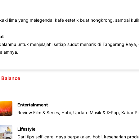
 kaki lima yang melegenda, kafe estetik buat nongkrong, sampai kuline
ot
lanmu untuk menjelajahi setiap sudut menarik di Tangerang Raya, d
alamnya.
e Balance
Entertainment
Review Film & Series, Hobi, Update Musik & K-Pop, Kabar P
Lifestyle
Dari tips self-care, gaya berpakaian, hobi, keseharian produk