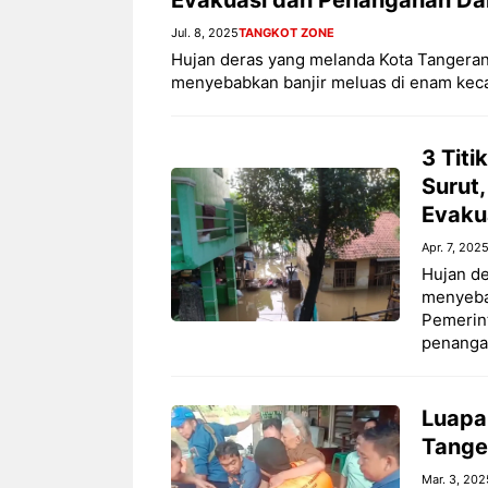
Jul. 8, 2025
TANGKOT ZONE
Hujan deras yang melanda Kota Tangeran
menyebabkan banjir meluas di enam keca
3 Titi
Surut
Evaku
Apr. 7, 202
Hujan d
menyebab
Pemerin
penanga
Luapa
Tange
Mar. 3, 202