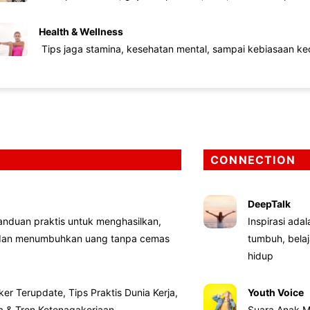
Health & Wellness
Tips jaga stamina, kesehatan mental, sampai kebiasaan kec
CONNECTION
DeepTalk
nduan praktis untuk menghasilkan,
Inspirasi ada
 dan menumbuhkan uang tanpa cemas
tumbuh, bela
hidup
ker Terupdate, Tips Praktis Dunia Kerja,
Youth Voice
ta & Tren Ketenagakerjaan
Suara Anak M