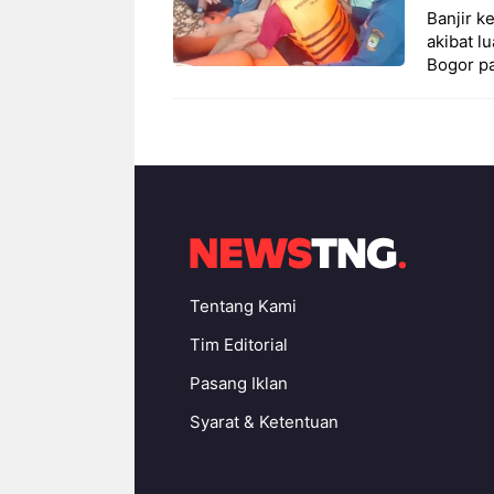
Banjir k
akibat l
Bogor p
Tentang Kami
Tim Editorial
Pasang Iklan
Syarat & Ketentuan