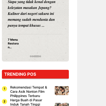
Siapa yang tidak kenal dengan
Siapa sangka, dua
kelezatan masakan Jepang?
dunia hiburan, N
Kuliner dari negeri sakura ini
dan Vicky Praset
memang sudah mendunia dan
dunia kuliner de
punya tempat khusus ...
restoran ...
7 Menu
Nunung S
Restora
Prasetyo
n
Ayam Pa
Jepang
15 Ribu,
yang
Mami Bik
Wajib
Dicoba,
Bukan
Cuma
TRENDING POS
Sushi!
Rekomendasi Tempat &
Cara Asik Nonton Film
Philippines Terbaru
Harga Buah di Pasar
Induk Tanah Tinggi