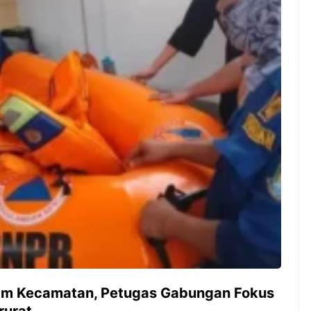
ambut pergantian
Pernah gak sih kamu mulai
oran all you can
ngerjain sesuatu cuma buat iseng-
 You Can Eat
iseng, eh ternyata malah jadi
adirkan
peluang bisnis yang
l ...
menguntungkan? Nah, itulah ...
 2026, Kakkoii
Dari Iseng Jadi Cuan: Kisah
 Hadirkan Pesta All
TUM_ATUL yang Ubah
 Eat Mulai Rp
Hampers Jadi Bisnis Kece
0
am Kecamatan, Petugas Gabungan Fokus
rurat