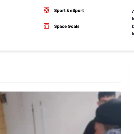
Sport & eSport
A
K
Space Goals
b