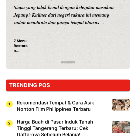
Siapa yang tidak kenal dengan kelezatan masakan
Jepang? Kuliner dari negeri sakura ini memang
sudah mendunia dan punya tempat khusus ...
7 Menu
Restora
n
Jepang
yang
Wajib
Dicoba,
Bukan
Cuma
TRENDING POS
Sushi!
Rekomendasi Tempat & Cara Asik
Nonton Film Philippines Terbaru
Harga Buah di Pasar Induk Tanah
Tinggi Tangerang Terbaru: Cek
Daftarnya Sebelum Belanja!