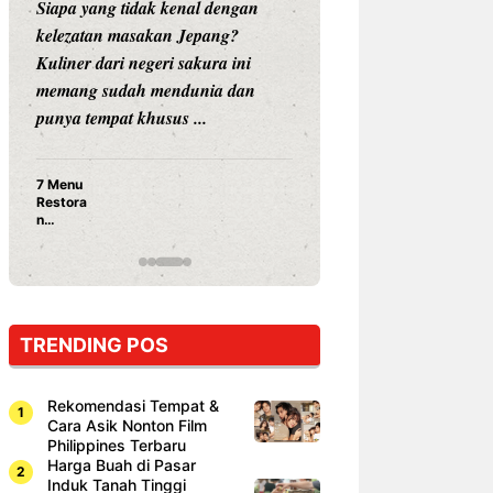
Siapa yang tidak kenal dengan
Siapa sangka, dua
kelezatan masakan Jepang?
dunia hiburan, N
Kuliner dari negeri sakura ini
dan Vicky Praset
memang sudah mendunia dan
dunia kuliner de
punya tempat khusus ...
restoran ...
7 Menu
Nunung S
Restora
Prasetyo
n
Ayam Pa
Jepang
15 Ribu,
yang
Mami Bik
Wajib
Dicoba,
Bukan
Cuma
TRENDING POS
Sushi!
Rekomendasi Tempat &
Cara Asik Nonton Film
Philippines Terbaru
Harga Buah di Pasar
Induk Tanah Tinggi