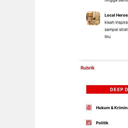
Local Heroe
kisah inspir
sampai stra
tiru
Rubrik
DEEP 
Hukum & Krimin
Politik