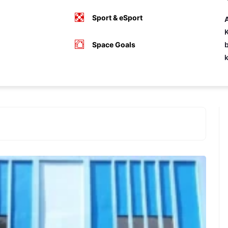
Sport & eSport
A
K
Space Goals
b