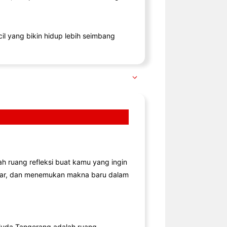
il yang bikin hidup lebih seimbang
lah ruang refleksi buat kamu yang ingin
jar, dan menemukan makna baru dalam
uda Tangerang adalah ruang