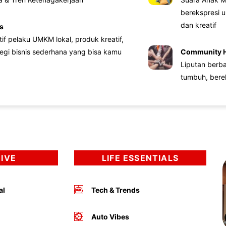
berekspresi u
dan kreatif
s
atif pelaku UMKM lokal, produk kreatif,
tegi bisnis sederhana yang bisa kamu
Community 
Liputan berb
tumbuh, bere
DIVE
LIFE ESSENTIALS
al
Tech & Trends
Auto Vibes