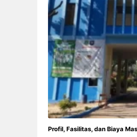
Siapa sangka, dua nama besar di
Bandung – Meny
dunia hiburan, Nunung Srimulat
tahun 2026, rest
dan Vicky Prasetyo, kini merambah
eat Kakkoii All
dunia kuliner dengan membuka
Bandung mengh
restoran ...
penawaran spesia
Nunung Srimulat & Vicky
Sambut
Prasetyo Buka Restoran
Bandung
Ayam Panggang! Cuma Rp
You Can
15 Ribu, Resep Rahasia
145.00
Mami Bikin Nagih!
Profil, Fasilitas, dan Biaya