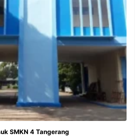
ambut pergantian
Pernah gak sih kamu mulai
oran all you can
ngerjain sesuatu cuma buat iseng-
 You Can Eat
iseng, eh ternyata malah jadi
adirkan
peluang bisnis yang
l ...
menguntungkan? Nah, itulah ...
 2026, Kakkoii
Dari Iseng Jadi Cuan: Kisah
 Hadirkan Pesta All
TUM_ATUL yang Ubah
 Eat Mulai Rp
Hampers Jadi Bisnis Kece
0
 Masuk SMKN 4 Tangerang