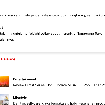
 kaki lima yang melegenda, kafe estetik buat nongkrong, sampai kuline
ot
lanmu untuk menjelajahi setiap sudut menarik di Tangerang Raya, d
alamnya.
e Balance
Entertainment
Review Film & Series, Hobi, Update Musik & K-Pop, Kabar P
Lifestyle
Dari tips self-care, gaya berpakaian, hobi, keseharian produk