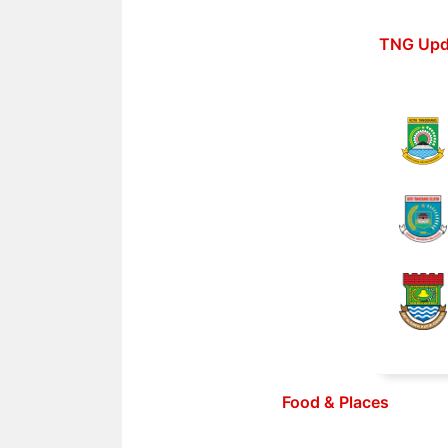
Langsung
ke
TNG Upd
isi
Food & Places