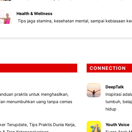
Health & Wellness
Tips jaga stamina, kesehatan mental, sampai kebiasaan kec
CONNECTION
DeepTalk
nduan praktis untuk menghasilkan,
Inspirasi ada
 dan menumbuhkan uang tanpa cemas
tumbuh, bela
hidup
ker Terupdate, Tips Praktis Dunia Kerja,
Youth Voice
ta & Tren Ketenagakerjaan
Suara Anak M