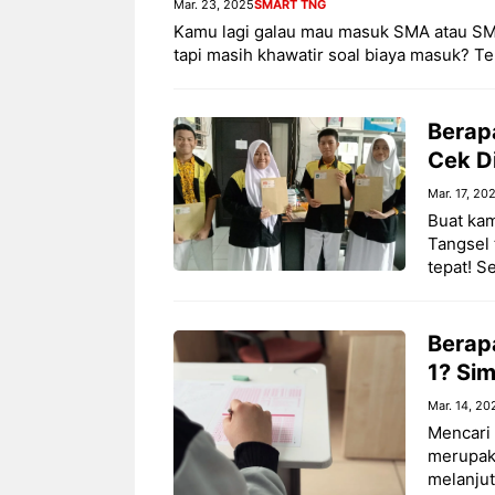
Mar. 23, 2025
SMART TNG
Kamu lagi galau mau masuk SMA atau S
tapi masih khawatir soal biaya masuk? T
Berap
Cek Di
Mar. 17, 20
Buat kam
Tangsel 
tepat! S
Berap
1? Sim
Mar. 14, 20
Mencari
merupak
melanjut