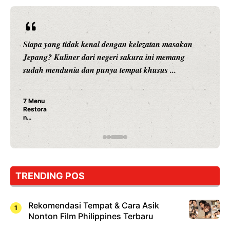
Siapa yang tidak kenal dengan kelezatan masakan
Jepang? Kuliner dari negeri sakura ini memang
sudah mendunia dan punya tempat khusus ...
7 Menu
Restora
n
Jepang
yang
Wajib
Dicoba,
Bukan
Cuma
TRENDING POS
Sushi!
Rekomendasi Tempat & Cara Asik
Nonton Film Philippines Terbaru