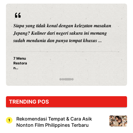
Siapa yang tidak kenal dengan kelezatan masakan
Jepang? Kuliner dari negeri sakura ini memang
sudah mendunia dan punya tempat khusus ...
7 Menu
Restora
n
Jepang
yang
Wajib
Dicoba,
Bukan
Cuma
TRENDING POS
Sushi!
Rekomendasi Tempat & Cara Asik
Nonton Film Philippines Terbaru