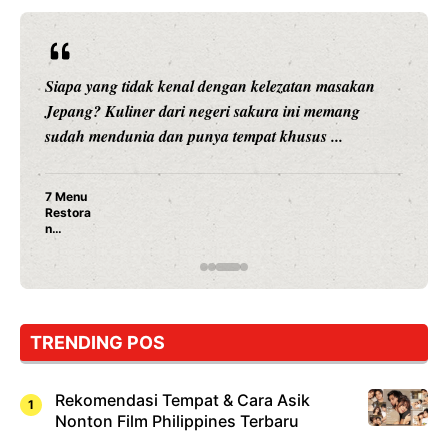
Siapa yang tidak kenal dengan kelezatan masakan
Jepang? Kuliner dari negeri sakura ini memang
sudah mendunia dan punya tempat khusus ...
7 Menu
Restora
n
Jepang
yang
Wajib
Dicoba,
Bukan
Cuma
TRENDING POS
Sushi!
Rekomendasi Tempat & Cara Asik
Nonton Film Philippines Terbaru