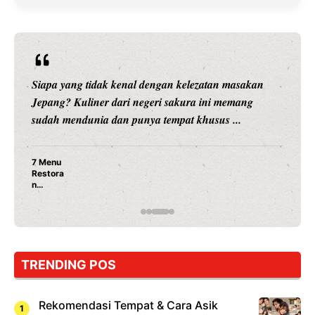
Siapa yang tidak kenal dengan kelezatan masakan
Jepang? Kuliner dari negeri sakura ini memang
sudah mendunia dan punya tempat khusus ...
7 Menu
Restora
n
Jepang
yang
Wajib
Dicoba,
Bukan
Cuma
TRENDING POS
Sushi!
Rekomendasi Tempat & Cara Asik