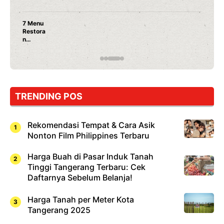
7 Menu
Restora
n
Jepang
yang
Wajib
Dicoba,
Bukan
Cuma
TRENDING POS
Sushi!
Rekomendasi Tempat & Cara Asik
Nonton Film Philippines Terbaru
Harga Buah di Pasar Induk Tanah
Tinggi Tangerang Terbaru: Cek
Daftarnya Sebelum Belanja!
Harga Tanah per Meter Kota
Tangerang 2025