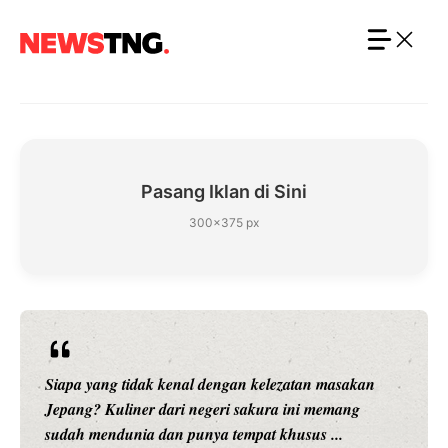
Langsung
ke
isi
Pasang Iklan di Sini
300×375 px
Siapa yang tidak kenal dengan kelezatan masakan
Jepang? Kuliner dari negeri sakura ini memang
sudah mendunia dan punya tempat khusus ...