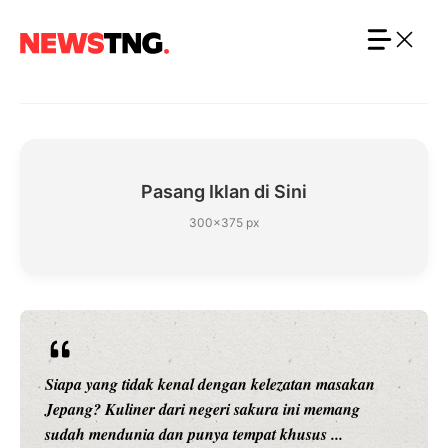
Langsung
ke
isi
Pasang Iklan di Sini
300×375 px
Siapa yang tidak kenal dengan kelezatan masakan
Jepang? Kuliner dari negeri sakura ini memang
sudah mendunia dan punya tempat khusus ...