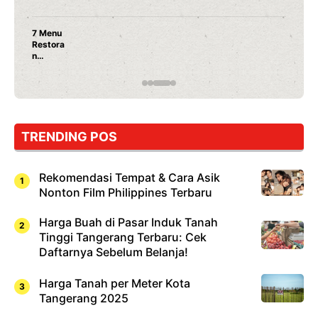
7 Menu
Restora
n
Jepang
yang
Wajib
Dicoba,
Bukan
Cuma
TRENDING POS
Sushi!
Rekomendasi Tempat & Cara Asik
Nonton Film Philippines Terbaru
Harga Buah di Pasar Induk Tanah
Tinggi Tangerang Terbaru: Cek
Daftarnya Sebelum Belanja!
Harga Tanah per Meter Kota
Tangerang 2025