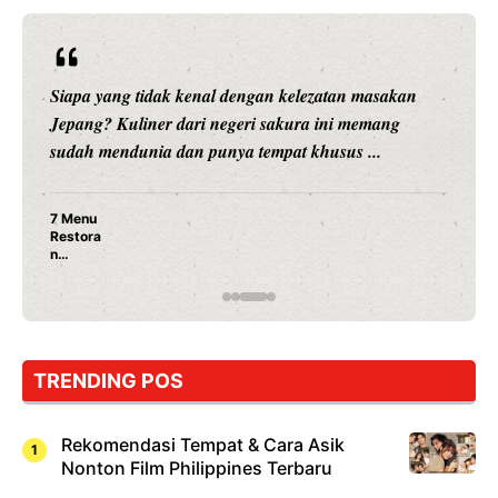
Siapa yang tidak kenal dengan kelezatan masakan
Jepang? Kuliner dari negeri sakura ini memang
sudah mendunia dan punya tempat khusus ...
7 Menu
Restora
n
Jepang
yang
Wajib
Dicoba,
Bukan
Cuma
TRENDING POS
Sushi!
Rekomendasi Tempat & Cara Asik
Nonton Film Philippines Terbaru