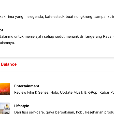
 kaki lima yang melegenda, kafe estetik buat nongkrong, sampai kuline
ot
lanmu untuk menjelajahi setiap sudut menarik di Tangerang Raya, d
alamnya.
e Balance
Entertainment
Review Film & Series, Hobi, Update Musik & K-Pop, Kabar P
Lifestyle
Dari tips self-care, gaya berpakaian, hobi, keseharian produk