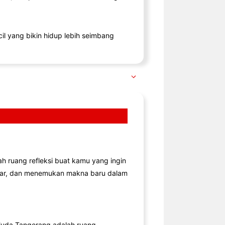
il yang bikin hidup lebih seimbang
lah ruang refleksi buat kamu yang ingin
jar, dan menemukan makna baru dalam
uda Tangerang adalah ruang