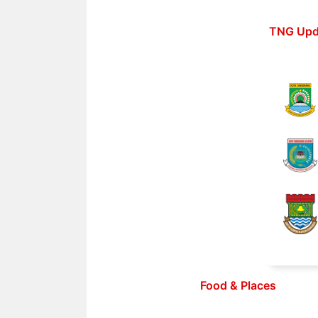
Langsung
ke
TNG Upd
isi
Food & Places