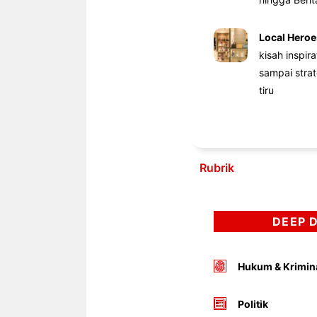
Local Heroe
kisah inspir
sampai stra
tiru
Rubrik
DEEP 
Hukum & Krimin
Politik