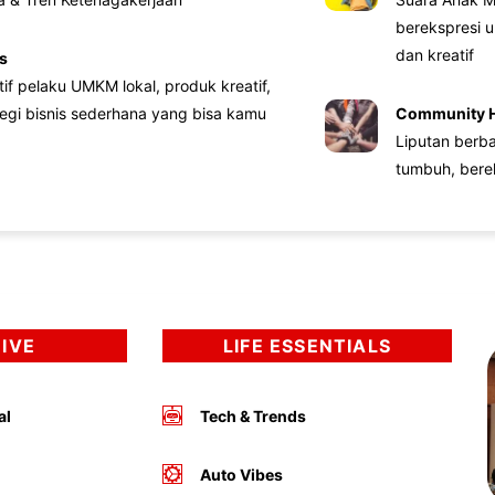
berekspresi u
dan kreatif
s
atif pelaku UMKM lokal, produk kreatif,
tegi bisnis sederhana yang bisa kamu
Community 
Liputan berb
tumbuh, bere
DIVE
LIFE ESSENTIALS
al
Tech & Trends
Auto Vibes