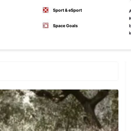
Sport & eSport
A
K
Space Goals
b