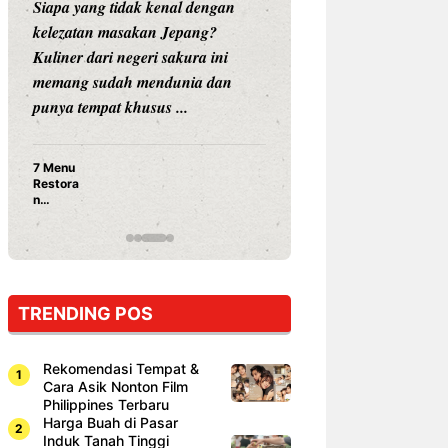
Siapa yang tidak kenal dengan
Siapa sangka, dua
kelezatan masakan Jepang?
dunia hiburan, N
Kuliner dari negeri sakura ini
dan Vicky Praset
memang sudah mendunia dan
dunia kuliner de
punya tempat khusus ...
restoran ...
7 Menu
Nunung S
Restora
Prasetyo
n
Ayam Pa
Jepang
15 Ribu,
yang
Mami Bik
Wajib
Dicoba,
Bukan
Cuma
TRENDING POS
Sushi!
Rekomendasi Tempat &
Cara Asik Nonton Film
Philippines Terbaru
Harga Buah di Pasar
Induk Tanah Tinggi