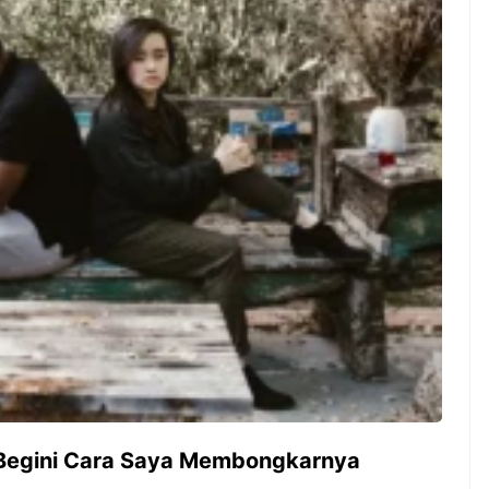
ambut pergantian
Pernah gak sih kamu mulai
oran all you can
ngerjain sesuatu cuma buat iseng-
 You Can Eat
iseng, eh ternyata malah jadi
adirkan
peluang bisnis yang
l ...
menguntungkan? Nah, itulah ...
 2026, Kakkoii
Dari Iseng Jadi Cuan: Kisah
 Hadirkan Pesta All
TUM_ATUL yang Ubah
 Eat Mulai Rp
Hampers Jadi Bisnis Kece
0
 Begini Cara Saya Membongkarnya