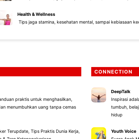
Health & Wellness
Tips jaga stamina, kesehatan mental, sampai kebiasaan kec
CONNECTION
DeepTalk
nduan praktis untuk menghasilkan,
Inspirasi ada
 dan menumbuhkan uang tanpa cemas
tumbuh, bela
hidup
ker Terupdate, Tips Praktis Dunia Kerja,
Youth Voice
ta & Tren Ketenagakerjaan
Suara Anak M