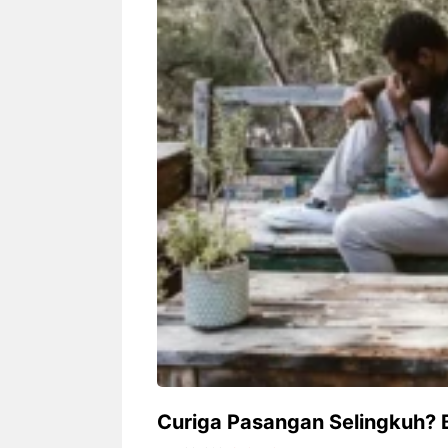
Siapa sangka, dua nama besar di
Bandung – Meny
dunia hiburan, Nunung Srimulat
tahun 2026, rest
dan Vicky Prasetyo, kini merambah
eat Kakkoii All
dunia kuliner dengan membuka
Bandung mengh
restoran ...
penawaran spesia
Nunung Srimulat & Vicky
Sambut
Prasetyo Buka Restoran
Bandung
Ayam Panggang! Cuma Rp
You Can
15 Ribu, Resep Rahasia
145.00
Mami Bikin Nagih!
Curiga Pasangan Selingkuh?