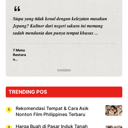
Siapa yang tidak kenal dengan kelezatan masakan
Jepang? Kuliner dari negeri sakura ini memang
sudah mendunia dan punya tempat khusus ...
7 Menu
Restora
n
Jepang
yang
Wajib
Dicoba,
Bukan
Cuma
TRENDING POS
Sushi!
Rekomendasi Tempat & Cara Asik
Nonton Film Philippines Terbaru
Harga Buah di Pasar Induk Tanah