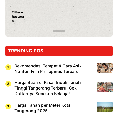
7 Menu
Restora
n
Jepang
yang
Wajib
Dicoba,
Bukan
Cuma
TRENDING POS
Sushi!
Rekomendasi Tempat & Cara Asik
Nonton Film Philippines Terbaru
Harga Buah di Pasar Induk Tanah
Tinggi Tangerang Terbaru: Cek
Daftarnya Sebelum Belanja!
Harga Tanah per Meter Kota
Tangerang 2025