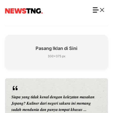
Langsung
ke
isi
Pasang Iklan di Sini
300×375 px
Siapa yang tidak kenal dengan kelezatan masakan
Jepang? Kuliner dari negeri sakura ini memang
sudah mendunia dan punya tempat khusus ...