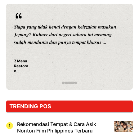
Siapa yang tidak kenal dengan kelezatan masakan
Jepang? Kuliner dari negeri sakura ini memang
sudah mendunia dan punya tempat khusus ...
7 Menu
Restora
n
Jepang
yang
Wajib
Dicoba,
Bukan
Cuma
TRENDING POS
Sushi!
Rekomendasi Tempat & Cara Asik
Nonton Film Philippines Terbaru