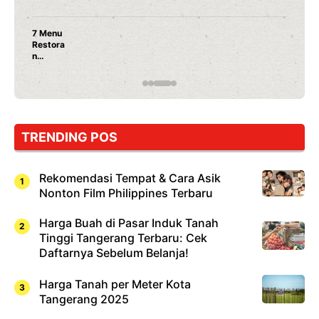
7 Menu
Restora
n
Jepang
yang
Wajib
Dicoba,
Bukan
Cuma
TRENDING POS
Sushi!
Rekomendasi Tempat & Cara Asik
Nonton Film Philippines Terbaru
Harga Buah di Pasar Induk Tanah
Tinggi Tangerang Terbaru: Cek
Daftarnya Sebelum Belanja!
Harga Tanah per Meter Kota
Tangerang 2025