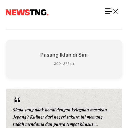
Langsung
ke
isi
Pasang Iklan di Sini
300×375 px
Siapa yang tidak kenal dengan kelezatan masakan
Jepang? Kuliner dari negeri sakura ini memang
sudah mendunia dan punya tempat khusus ...