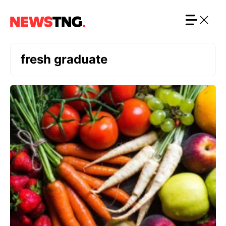
Langsung
ke
isi
fresh graduate