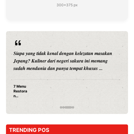
300×375 px
Siapa yang tidak kenal dengan kelezatan masakan
Jepang? Kuliner dari negeri sakura ini memang
sudah mendunia dan punya tempat khusus ...
7 Menu
Restora
n
Jepang
yang
Wajib
Dicoba,
Bukan
Cuma
TRENDING POS
Sushi!