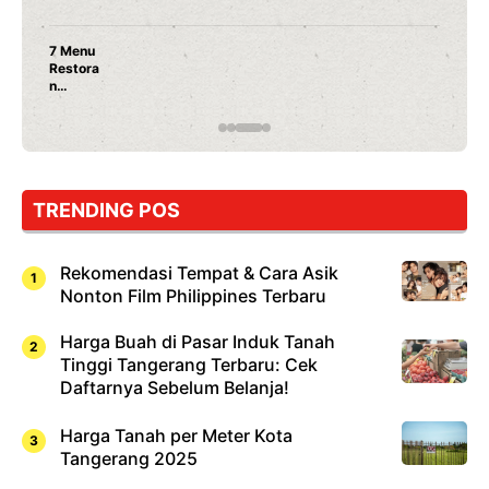
7 Menu
Restora
n
Jepang
yang
Wajib
Dicoba,
Bukan
Cuma
TRENDING POS
Sushi!
Rekomendasi Tempat & Cara Asik
Nonton Film Philippines Terbaru
Harga Buah di Pasar Induk Tanah
Tinggi Tangerang Terbaru: Cek
Daftarnya Sebelum Belanja!
Harga Tanah per Meter Kota
Tangerang 2025