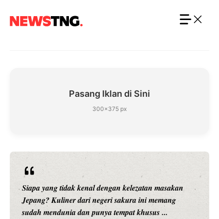
Langsung
ke
isi
Pasang Iklan di Sini
300×375 px
Siapa yang tidak kenal dengan kelezatan masakan
Jepang? Kuliner dari negeri sakura ini memang
sudah mendunia dan punya tempat khusus ...