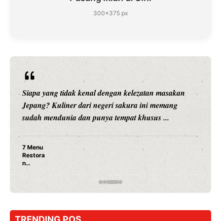
300×375 px
Siapa yang tidak kenal dengan kelezatan masakan
Jepang? Kuliner dari negeri sakura ini memang
sudah mendunia dan punya tempat khusus ...
7 Menu
Restora
n
Jepang
yang
Wajib
Dicoba,
Bukan
Cuma
TRENDING POS
Sushi!