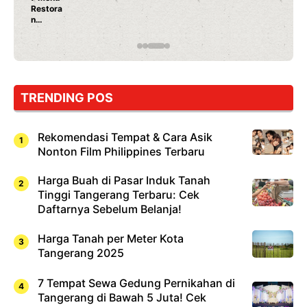
Restora
n
Jepang
yang
Wajib
Dicoba,
Bukan
Cuma
TRENDING POS
Sushi!
Rekomendasi Tempat & Cara Asik
Nonton Film Philippines Terbaru
Harga Buah di Pasar Induk Tanah
Tinggi Tangerang Terbaru: Cek
Daftarnya Sebelum Belanja!
Harga Tanah per Meter Kota
Tangerang 2025
7 Tempat Sewa Gedung Pernikahan di
Tangerang di Bawah 5 Juta! Cek