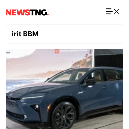
Langsung
ke
isi
irit BBM