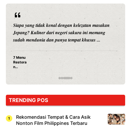
Siapa yang tidak kenal dengan kelezatan masakan
Jepang? Kuliner dari negeri sakura ini memang
sudah mendunia dan punya tempat khusus ...
7 Menu
Restora
n
Jepang
yang
Wajib
Dicoba,
Bukan
Cuma
TRENDING POS
Sushi!
Rekomendasi Tempat & Cara Asik
Nonton Film Philippines Terbaru