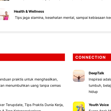
Health & Wellness
Tips jaga stamina, kesehatan mental, sampai kebiasaan kec
CONNECTION
DeepTalk
nduan praktis untuk menghasilkan,
Inspirasi ada
 dan menumbuhkan uang tanpa cemas
tumbuh, bela
hidup
ker Terupdate, Tips Praktis Dunia Kerja,
Youth Voice
ta & Tren Ketenagakerjaan
Suara Anak M