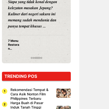
Siapa yang tidak kenal dengan
Siapa sangka, dua
kelezatan masakan Jepang?
dunia hiburan, N
Kuliner dari negeri sakura ini
dan Vicky Praset
memang sudah mendunia dan
dunia kuliner de
punya tempat khusus ...
restoran ...
7 Menu
Nunung S
Restora
Prasetyo
n
Ayam Pa
Jepang
15 Ribu,
yang
Mami Bik
Wajib
Dicoba,
Bukan
Cuma
TRENDING POS
Sushi!
Rekomendasi Tempat &
Cara Asik Nonton Film
Philippines Terbaru
Harga Buah di Pasar
Induk Tanah Tinggi