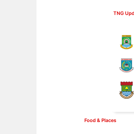
Langsung
ke
TNG Upd
isi
Food & Places