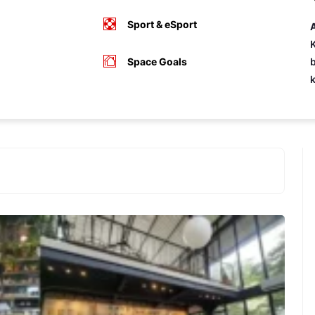
Sport & eSport
A
K
Space Goals
b