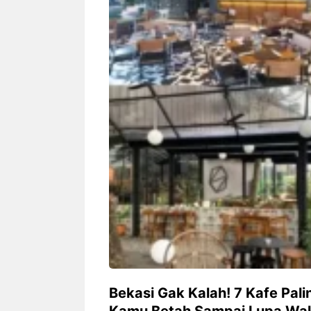
Siapa sangka, dua nama besar di
Bandung – Meny
dunia hiburan, Nunung Srimulat
tahun 2026, rest
dan Vicky Prasetyo, kini merambah
eat Kakkoii All
dunia kuliner dengan membuka
Bandung mengh
restoran ...
penawaran spesia
Nunung Srimulat & Vicky
Sambut
Prasetyo Buka Restoran
Bandung
Ayam Panggang! Cuma Rp
You Can
15 Ribu, Resep Rahasia
145.00
Mami Bikin Nagih!
Bekasi Gak Kalah! 7 Kafe Pali
Kamu Betah Sampai Lupa Wak