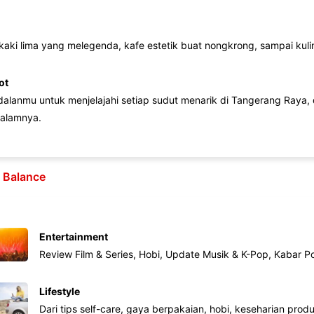
 kaki lima yang melegenda, kafe estetik buat nongkrong, sampai kuline
ot
lanmu untuk menjelajahi setiap sudut menarik di Tangerang Raya, d
alamnya.
e Balance
Entertainment
Review Film & Series, Hobi, Update Musik & K-Pop, Kabar P
Lifestyle
Dari tips self-care, gaya berpakaian, hobi, keseharian produk