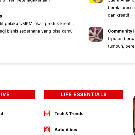
berekspresi u
dan kreatif
s
atif pelaku UMKM lokal, produk kreatif,
tegi bisnis sederhana yang bisa kamu
Community 
Liputan berb
tumbuh, bere
DIVE
LIFE ESSENTIALS
al
Tech & Trends
Auto Vibes