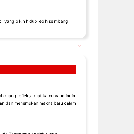
il yang bikin hidup lebih seimbang
lah ruang refleksi buat kamu yang ingin
jar, dan menemukan makna baru dalam
uda Tangerang adalah ruang