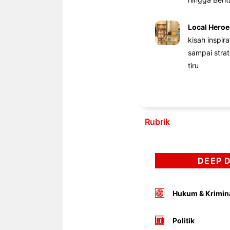
Local Heroe
kisah inspir
sampai stra
tiru
Rubrik
DEEP 
Hukum & Krimin
Politik