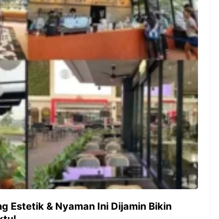
ambut pergantian
Pernah gak sih kamu mulai
oran all you can
ngerjain sesuatu cuma buat iseng-
 You Can Eat
iseng, eh ternyata malah jadi
adirkan
peluang bisnis yang
l ...
menguntungkan? Nah, itulah ...
 2026, Kakkoii
Dari Iseng Jadi Cuan: Kisah
 Hadirkan Pesta All
TUM_ATUL yang Ubah
 Eat Mulai Rp
Hampers Jadi Bisnis Kece
0
ng Estetik & Nyaman Ini Dijamin Bikin
tu!