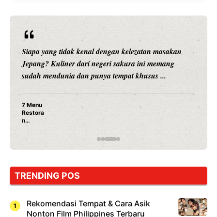
Siapa yang tidak kenal dengan kelezatan masakan
Jepang? Kuliner dari negeri sakura ini memang
sudah mendunia dan punya tempat khusus ...
7 Menu
Restora
n
Jepang
yang
Wajib
Dicoba,
Bukan
Cuma
TRENDING POS
Sushi!
Rekomendasi Tempat & Cara Asik
Nonton Film Philippines Terbaru