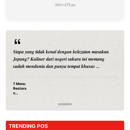
300×375 px
Siapa yang tidak kenal dengan kelezatan masakan
Jepang? Kuliner dari negeri sakura ini memang
sudah mendunia dan punya tempat khusus ...
7 Menu
Restora
n
Jepang
yang
Wajib
Dicoba,
Bukan
Cuma
TRENDING POS
Sushi!