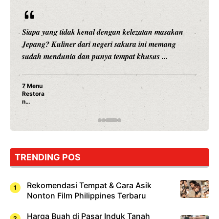
Siapa yang tidak kenal dengan kelezatan masakan
Jepang? Kuliner dari negeri sakura ini memang
sudah mendunia dan punya tempat khusus ...
7 Menu
Restora
n
Jepang
yang
Wajib
Dicoba,
Bukan
Cuma
TRENDING POS
Sushi!
Rekomendasi Tempat & Cara Asik
Nonton Film Philippines Terbaru
Harga Buah di Pasar Induk Tanah