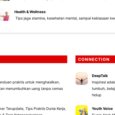
Health & Wellness
Tips jaga stamina, kesehatan mental, sampai kebiasaan kec
CONNECTION
DeepTalk
nduan praktis untuk menghasilkan,
Inspirasi ada
 dan menumbuhkan uang tanpa cemas
tumbuh, bela
hidup
ker Terupdate, Tips Praktis Dunia Kerja,
Youth Voice
ta & Tren Ketenagakerjaan
Suara Anak M