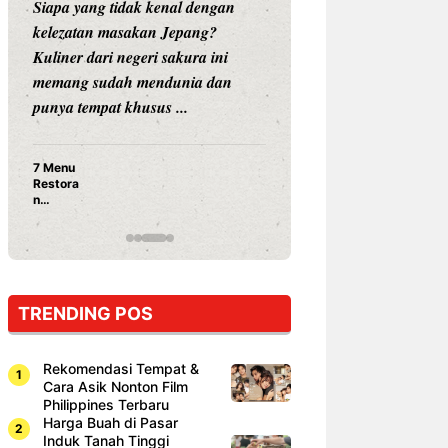
Siapa yang tidak kenal dengan
Siapa sangka, dua
kelezatan masakan Jepang?
dunia hiburan, N
Kuliner dari negeri sakura ini
dan Vicky Praset
memang sudah mendunia dan
dunia kuliner de
punya tempat khusus ...
restoran ...
7 Menu
Nunung S
Restora
Prasetyo
n
Ayam Pa
Jepang
15 Ribu,
yang
Mami Bik
Wajib
Dicoba,
Bukan
Cuma
TRENDING POS
Sushi!
Rekomendasi Tempat &
Cara Asik Nonton Film
Philippines Terbaru
Harga Buah di Pasar
Induk Tanah Tinggi