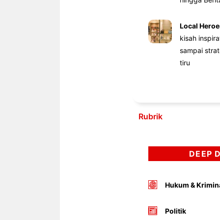
Local Heroe
kisah inspir
sampai stra
tiru
Rubrik
DEEP 
Hukum & Krimin
Politik