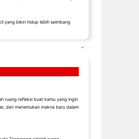
il yang bikin hidup lebih seimbang
lah ruang refleksi buat kamu yang ingin
jar, dan menemukan makna baru dalam
uda Tangerang adalah ruang