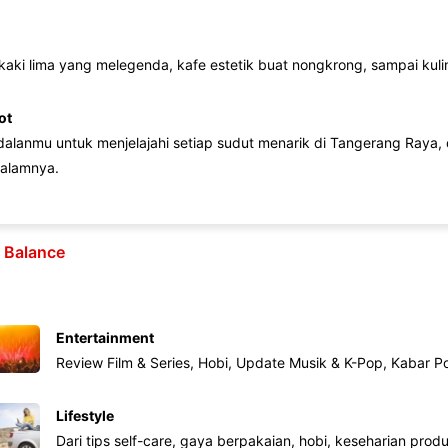
 kaki lima yang melegenda, kafe estetik buat nongkrong, sampai kuline
ot
lanmu untuk menjelajahi setiap sudut menarik di Tangerang Raya, d
alamnya.
e Balance
Entertainment
Review Film & Series, Hobi, Update Musik & K-Pop, Kabar P
Lifestyle
Dari tips self-care, gaya berpakaian, hobi, keseharian produk