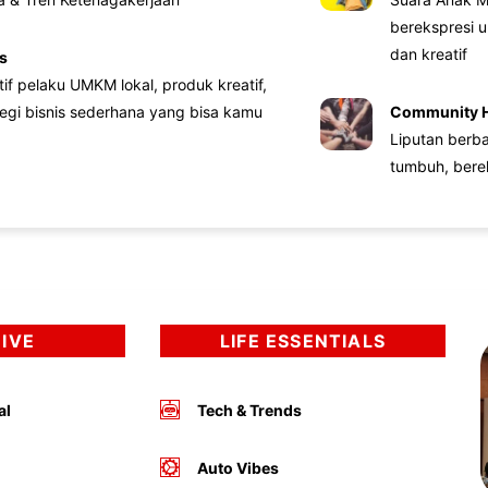
berekspresi u
dan kreatif
s
atif pelaku UMKM lokal, produk kreatif,
tegi bisnis sederhana yang bisa kamu
Community 
Liputan berb
tumbuh, bere
DIVE
LIFE ESSENTIALS
al
Tech & Trends
Auto Vibes