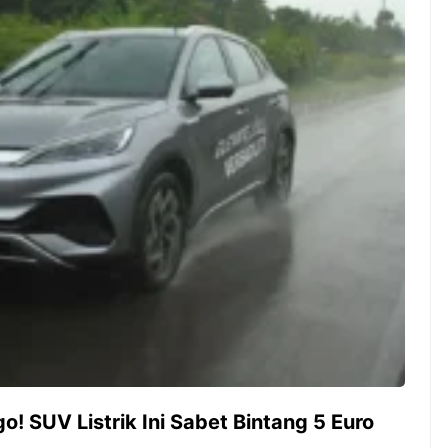
ambut pergantian
Pernah gak sih kamu mulai
oran all you can
ngerjain sesuatu cuma buat iseng-
 You Can Eat
iseng, eh ternyata malah jadi
adirkan
peluang bisnis yang
l ...
menguntungkan? Nah, itulah ...
 2026, Kakkoii
Dari Iseng Jadi Cuan: Kisah
 Hadirkan Pesta All
TUM_ATUL yang Ubah
 Eat Mulai Rp
Hampers Jadi Bisnis Kece
0
o! SUV Listrik Ini Sabet Bintang 5 Euro