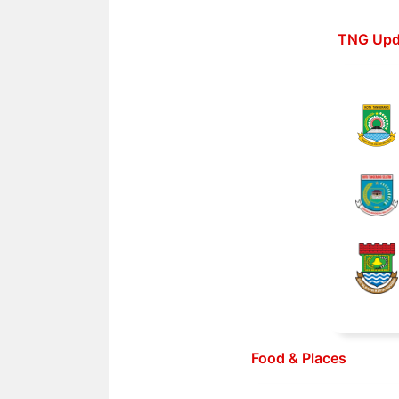
Langsung
ke
TNG Upd
isi
Food & Places