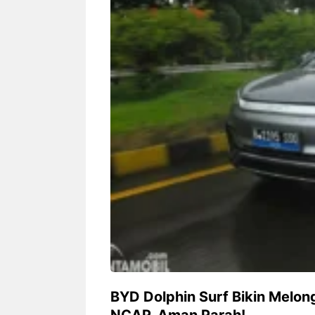
Siapa sangka, dua nama besar di
Bandung – Meny
dunia hiburan, Nunung Srimulat
tahun 2026, rest
dan Vicky Prasetyo, kini merambah
eat Kakkoii All
dunia kuliner dengan membuka
Bandung mengh
restoran ...
penawaran spesia
Nunung Srimulat & Vicky
Sambut
Prasetyo Buka Restoran
Bandung
Ayam Panggang! Cuma Rp
You Can
15 Ribu, Resep Rahasia
145.00
Mami Bikin Nagih!
BYD Dolphin Surf Bikin Melong
NCAP, Aman Parah!