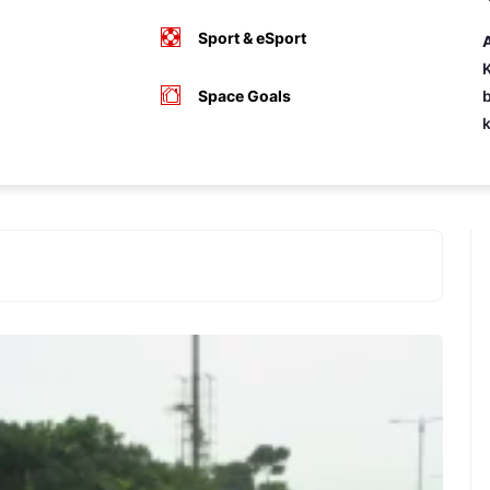
Sport & eSport
A
K
Space Goals
b