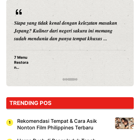
Siapa yang tidak kenal dengan kelezatan masakan
Jepang? Kuliner dari negeri sakura ini memang
sudah mendunia dan punya tempat khusus ...
7 Menu
Restora
n
Jepang
yang
Wajib
Dicoba,
Bukan
Cuma
TRENDING POS
Sushi!
Rekomendasi Tempat & Cara Asik
Nonton Film Philippines Terbaru