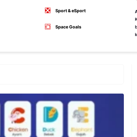
Sport & eSport
A
K
Space Goals
b