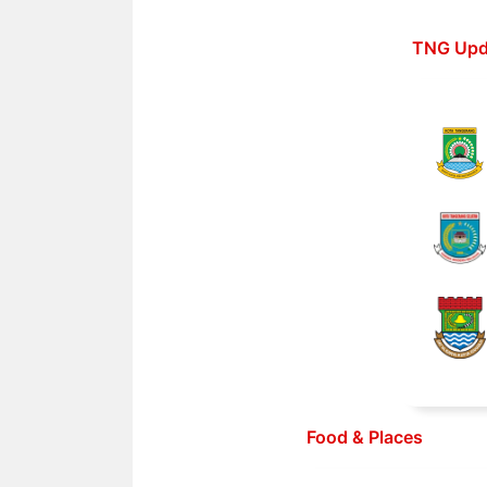
Langsung
ke
TNG Upd
isi
Food & Places