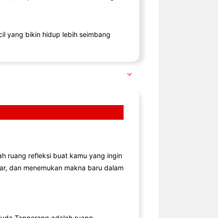
il yang bikin hidup lebih seimbang
lah ruang refleksi buat kamu yang ingin
jar, dan menemukan makna baru dalam
uda Tangerang adalah ruang