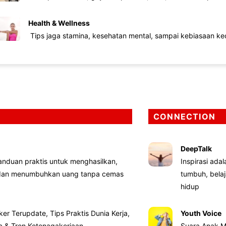
Health & Wellness
Tips jaga stamina, kesehatan mental, sampai kebiasaan kec
CONNECTION
DeepTalk
nduan praktis untuk menghasilkan,
Inspirasi ada
 dan menumbuhkan uang tanpa cemas
tumbuh, bela
hidup
ker Terupdate, Tips Praktis Dunia Kerja,
Youth Voice
ta & Tren Ketenagakerjaan
Suara Anak M