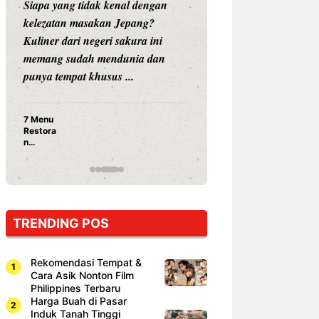
Siapa yang tidak kenal dengan
Siapa sangka, dua
kelezatan masakan Jepang?
dunia hiburan, N
Kuliner dari negeri sakura ini
dan Vicky Praset
memang sudah mendunia dan
dunia kuliner de
punya tempat khusus ...
restoran ...
7 Menu
Nunung S
Restora
Prasetyo
n
Ayam Pa
Jepang
15 Ribu,
yang
Mami Bik
Wajib
Dicoba,
Bukan
Cuma
TRENDING POS
Sushi!
Rekomendasi Tempat &
Cara Asik Nonton Film
Philippines Terbaru
Harga Buah di Pasar
Induk Tanah Tinggi