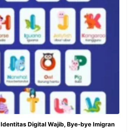
ambut pergantian
Pernah gak sih kamu mulai
oran all you can
ngerjain sesuatu cuma buat iseng-
 You Can Eat
iseng, eh ternyata malah jadi
adirkan
peluang bisnis yang
l ...
menguntungkan? Nah, itulah ...
 2026, Kakkoii
Dari Iseng Jadi Cuan: Kisah
 Hadirkan Pesta All
TUM_ATUL yang Ubah
 Eat Mulai Rp
Hampers Jadi Bisnis Kece
0
Identitas Digital Wajib, Bye-bye Imigran
!