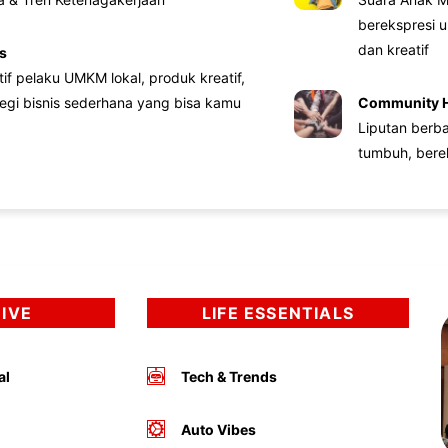
berekspresi u
dan kreatif
s
atif pelaku UMKM lokal, produk kreatif,
tegi bisnis sederhana yang bisa kamu
Community 
Liputan berb
tumbuh, bere
DIVE
LIFE ESSENTIALS
al
Tech & Trends
Auto Vibes