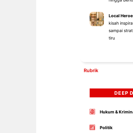
Local Heroe
kisah inspir
sampai stra
tiru
Rubrik
DEEP 
Hukum & Krimin
Politik