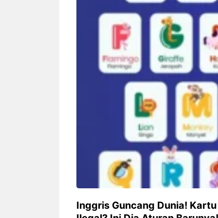
Siapa sangka, dua nama besar di
Bandung – Meny
dunia hiburan, Nunung Srimulat
tahun 2026, rest
dan Vicky Prasetyo, kini merambah
eat Kakkoii All
dunia kuliner dengan membuka
Bandung mengh
restoran ...
penawaran spesia
Nunung Srimulat & Vicky
Sambut
Prasetyo Buka Restoran
Bandung
Ayam Panggang! Cuma Rp
You Can
15 Ribu, Resep Rahasia
145.00
Mami Bikin Nagih!
Inggris Guncang Dunia! Kartu 
Ilegal? Ini Dia Aturan Barunya