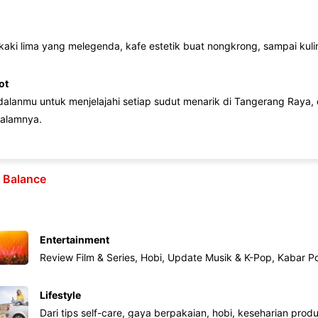
 kaki lima yang melegenda, kafe estetik buat nongkrong, sampai kuline
ot
lanmu untuk menjelajahi setiap sudut menarik di Tangerang Raya, d
alamnya.
e Balance
Entertainment
Review Film & Series, Hobi, Update Musik & K-Pop, Kabar P
Lifestyle
Dari tips self-care, gaya berpakaian, hobi, keseharian produk