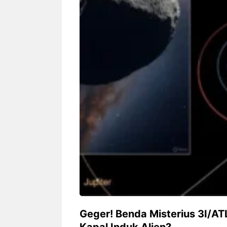
Siapa sangka, dua nama besar di
Bandung – Meny
dunia hiburan, Nunung Srimulat
tahun 2026, rest
dan Vicky Prasetyo, kini merambah
eat Kakkoii All
dunia kuliner dengan membuka
Bandung mengh
restoran ...
penawaran spesia
Nunung Srimulat & Vicky
Sambut
Prasetyo Buka Restoran
Bandung
Ayam Panggang! Cuma Rp
You Can
15 Ribu, Resep Rahasia
145.00
Mami Bikin Nagih!
Geger! Benda Misterius 3I/AT
Kapal Induk Alien?