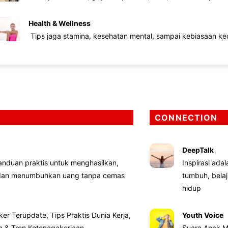
Health & Wellness
Tips jaga stamina, kesehatan mental, sampai kebiasaan kec
CONNECTION
DeepTalk
nduan praktis untuk menghasilkan,
Inspirasi ada
 dan menumbuhkan uang tanpa cemas
tumbuh, bela
hidup
ker Terupdate, Tips Praktis Dunia Kerja,
Youth Voice
ta & Tren Ketenagakerjaan
Suara Anak M