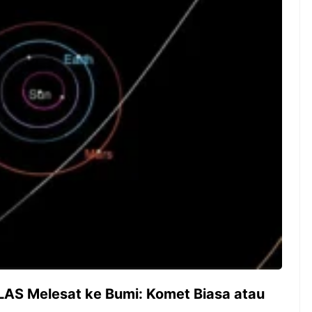
ambut pergantian
Pernah gak sih kamu mulai
oran all you can
ngerjain sesuatu cuma buat iseng-
 You Can Eat
iseng, eh ternyata malah jadi
adirkan
peluang bisnis yang
l ...
menguntungkan? Nah, itulah ...
 2026, Kakkoii
Dari Iseng Jadi Cuan: Kisah
 Hadirkan Pesta All
TUM_ATUL yang Ubah
 Eat Mulai Rp
Hampers Jadi Bisnis Kece
0
LAS Melesat ke Bumi: Komet Biasa atau