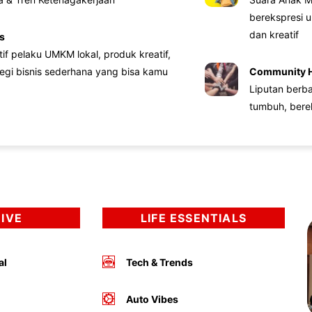
berekspresi u
dan kreatif
s
atif pelaku UMKM lokal, produk kreatif,
tegi bisnis sederhana yang bisa kamu
Community 
Liputan berb
tumbuh, bere
DIVE
LIFE ESSENTIALS
al
Tech & Trends
Auto Vibes