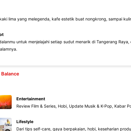
 kaki lima yang melegenda, kafe estetik buat nongkrong, sampai kuline
ot
lanmu untuk menjelajahi setiap sudut menarik di Tangerang Raya, d
alamnya.
e Balance
Entertainment
Review Film & Series, Hobi, Update Musik & K-Pop, Kabar P
Lifestyle
Dari tips self-care, gaya berpakaian, hobi, keseharian produk