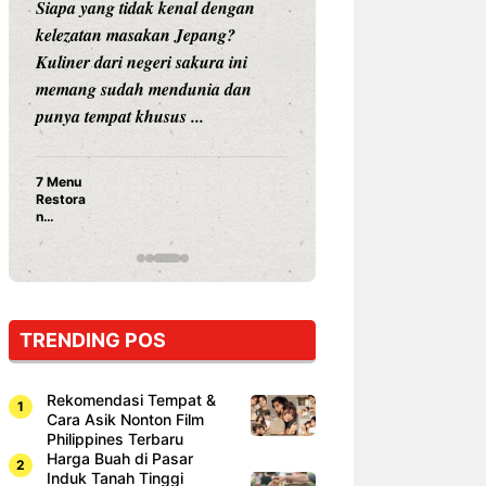
Siapa yang tidak kenal dengan
Siapa sangka, dua
kelezatan masakan Jepang?
dunia hiburan, N
Kuliner dari negeri sakura ini
dan Vicky Praset
memang sudah mendunia dan
dunia kuliner de
punya tempat khusus ...
restoran ...
7 Menu
Nunung S
Restora
Prasetyo
n
Ayam Pa
Jepang
15 Ribu,
yang
Mami Bik
Wajib
Dicoba,
Bukan
Cuma
TRENDING POS
Sushi!
Rekomendasi Tempat &
Cara Asik Nonton Film
Philippines Terbaru
Harga Buah di Pasar
Induk Tanah Tinggi