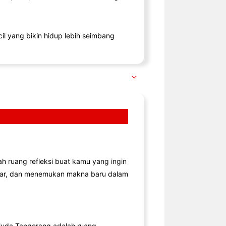
il yang bikin hidup lebih seimbang
lah ruang refleksi buat kamu yang ingin
jar, dan menemukan makna baru dalam
uda Tangerang adalah ruang