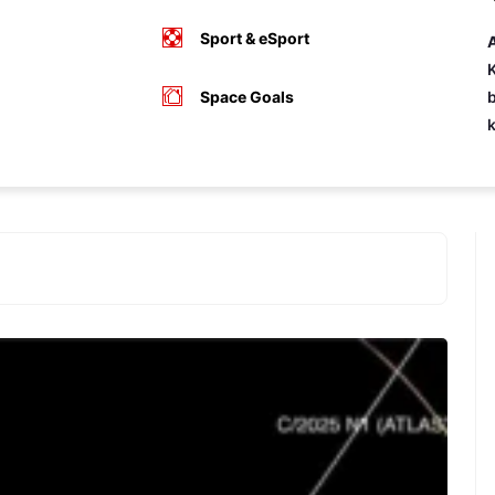
Sport & eSport
A
K
Space Goals
b