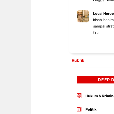
Local Heroe
kisah inspir
sampai stra
tiru
Rubrik
DEEP 
Hukum & Krimin
Politik