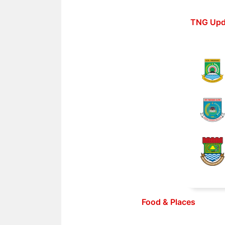
Langsung
ke
TNG Upd
isi
Food & Places