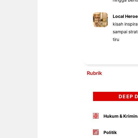
Local Heroe
kisah inspir
sampai stra
tiru
Rubrik
DEEP 
Hukum & Krimin
Politik