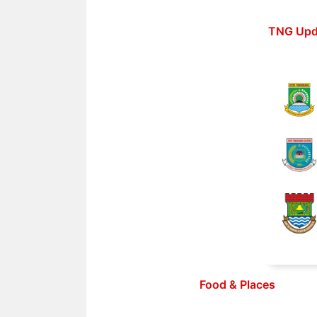
Langsung
ke
TNG Upd
isi
Food & Places