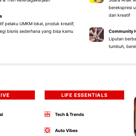
berekspresi u
dan kreatif
s
atif pelaku UMKM lokal, produk kreatif,
tegi bisnis sederhana yang bisa kamu
Community 
Liputan berb
tumbuh, bere
DIVE
LIFE ESSENTIALS
al
Tech & Trends
Auto Vibes