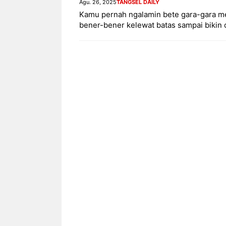
Agu. 26, 2025
TANGSEL DAILY
Kamu pernah ngalamin bete gara-gara me
bener-bener kelewat batas sampai bikin o