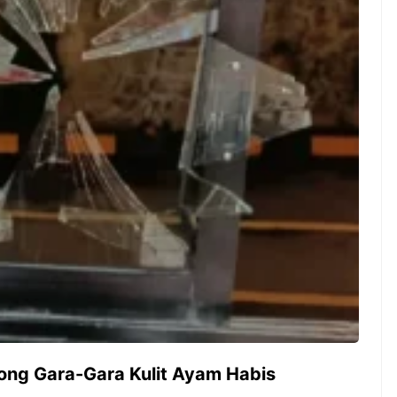
ambut pergantian
Pernah gak sih kamu mulai
oran all you can
ngerjain sesuatu cuma buat iseng-
 You Can Eat
iseng, eh ternyata malah jadi
adirkan
peluang bisnis yang
l ...
menguntungkan? Nah, itulah ...
 2026, Kakkoii
Dari Iseng Jadi Cuan: Kisah
 Hadirkan Pesta All
TUM_ATUL yang Ubah
 Eat Mulai Rp
Hampers Jadi Bisnis Kece
0
ng Gara-Gara Kulit Ayam Habis