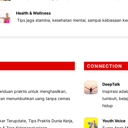
Health & Wellness
Tips jaga stamina, kesehatan mental, sampai kebiasaan kec
CONNECTION
DeepTalk
nduan praktis untuk menghasilkan,
Inspirasi ada
 dan menumbuhkan uang tanpa cemas
tumbuh, bela
hidup
ker Terupdate, Tips Praktis Dunia Kerja,
Youth Voice
ta & Tren Ketenagakerjaan
Suara Anak M