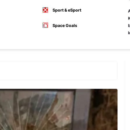
Sport & eSport
A
K
Space Goals
b