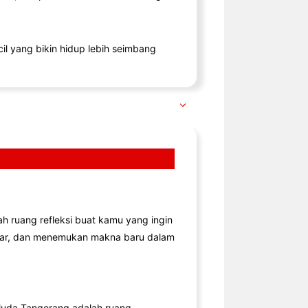
il yang bikin hidup lebih seimbang
lah ruang refleksi buat kamu yang ingin
jar, dan menemukan makna baru dalam
uda Tangerang adalah ruang