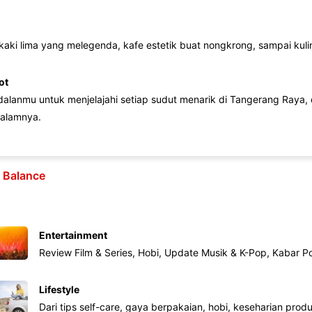
 kaki lima yang melegenda, kafe estetik buat nongkrong, sampai kuline
ot
lanmu untuk menjelajahi setiap sudut menarik di Tangerang Raya, d
alamnya.
e Balance
Entertainment
Review Film & Series, Hobi, Update Musik & K-Pop, Kabar P
Lifestyle
Dari tips self-care, gaya berpakaian, hobi, keseharian produk