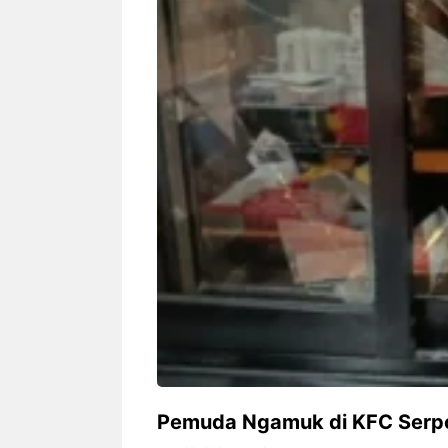
Siapa sangka, dua nama besar di
Bandung – Meny
dunia hiburan, Nunung Srimulat
tahun 2026, rest
dan Vicky Prasetyo, kini merambah
eat Kakkoii All
dunia kuliner dengan membuka
Bandung mengh
restoran ...
penawaran spesia
Nunung Srimulat & Vicky
Sambut
Prasetyo Buka Restoran
Bandung
Ayam Panggang! Cuma Rp
You Can
15 Ribu, Resep Rahasia
145.00
Mami Bikin Nagih!
Pemuda Ngamuk di KFC Serpo