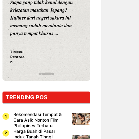
Siapa yang tidak kenal dengan
Siapa sangka, dua
kelezatan masakan Jepang?
dunia hiburan, N
Kuliner dari negeri sakura ini
dan Vicky Praset
memang sudah mendunia dan
dunia kuliner de
punya tempat khusus ...
restoran ...
7 Menu
Nunung S
Restora
Prasetyo
n
Ayam Pa
Jepang
15 Ribu,
yang
Mami Bik
Wajib
Dicoba,
Bukan
Cuma
TRENDING POS
Sushi!
Rekomendasi Tempat &
Cara Asik Nonton Film
Philippines Terbaru
Harga Buah di Pasar
Induk Tanah Tinggi