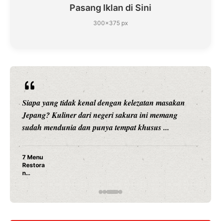
Pasang Iklan di Sini
300×375 px
Siapa yang tidak kenal dengan kelezatan masakan
Jepang? Kuliner dari negeri sakura ini memang
sudah mendunia dan punya tempat khusus ...
7 Menu
Restora
n
Jepang
yang
Wajib
Dicoba,
Bukan
Cuma