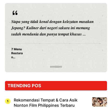
Siapa yang tidak kenal dengan kelezatan masakan
Jepang? Kuliner dari negeri sakura ini memang
sudah mendunia dan punya tempat khusus ...
7 Menu
Restora
n
Jepang
yang
Wajib
Dicoba,
Bukan
Cuma
TRENDING POS
Sushi!
Rekomendasi Tempat & Cara Asik
Nonton Film Philippines Terbaru