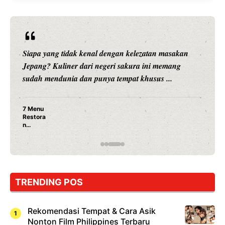
Siapa yang tidak kenal dengan kelezatan masakan
Jepang? Kuliner dari negeri sakura ini memang
sudah mendunia dan punya tempat khusus ...
7 Menu
Restora
n
Jepang
yang
Wajib
Dicoba,
Bukan
Cuma
TRENDING POS
Sushi!
Rekomendasi Tempat & Cara Asik
Nonton Film Philippines Terbaru