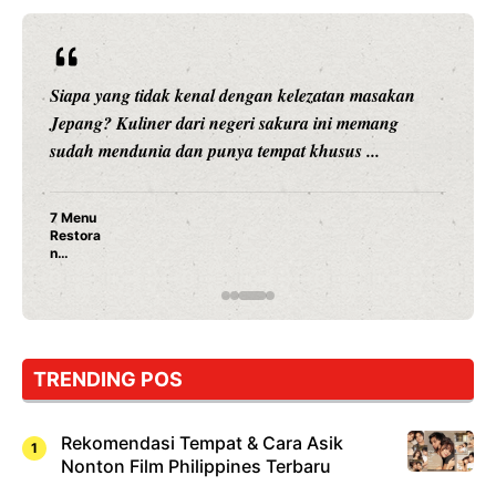
Siapa yang tidak kenal dengan kelezatan masakan
Jepang? Kuliner dari negeri sakura ini memang
sudah mendunia dan punya tempat khusus ...
7 Menu
Restora
n
Jepang
yang
Wajib
Dicoba,
Bukan
Cuma
TRENDING POS
Sushi!
Rekomendasi Tempat & Cara Asik
Nonton Film Philippines Terbaru