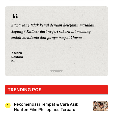
Siapa yang tidak kenal dengan kelezatan masakan
Jepang? Kuliner dari negeri sakura ini memang
sudah mendunia dan punya tempat khusus ...
7 Menu
Restora
n
Jepang
yang
Wajib
Dicoba,
Bukan
Cuma
TRENDING POS
Sushi!
Rekomendasi Tempat & Cara Asik
Nonton Film Philippines Terbaru