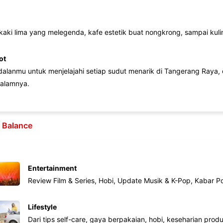
 kaki lima yang melegenda, kafe estetik buat nongkrong, sampai kuline
ot
lanmu untuk menjelajahi setiap sudut menarik di Tangerang Raya, d
alamnya.
e Balance
Entertainment
Review Film & Series, Hobi, Update Musik & K-Pop, Kabar P
Lifestyle
Dari tips self-care, gaya berpakaian, hobi, keseharian produk