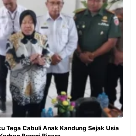
ambut pergantian
Pernah gak sih kamu mulai
oran all you can
ngerjain sesuatu cuma buat iseng-
 You Can Eat
iseng, eh ternyata malah jadi
adirkan
peluang bisnis yang
l ...
menguntungkan? Nah, itulah ...
 2026, Kakkoii
Dari Iseng Jadi Cuan: Kisah
 Hadirkan Pesta All
TUM_ATUL yang Ubah
 Eat Mulai Rp
Hampers Jadi Bisnis Kece
0
uku Tega Cabuli Anak Kandung Sejak Usia
Korban Berani Bicara