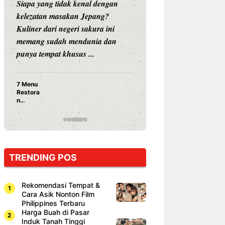
Siapa yang tidak kenal dengan
Siapa sangka, dua
kelezatan masakan Jepang?
dunia hiburan, N
Kuliner dari negeri sakura ini
dan Vicky Praset
memang sudah mendunia dan
dunia kuliner de
punya tempat khusus ...
restoran ...
7 Menu
Nunung S
Restora
Prasetyo
n
Ayam Pa
Jepang
15 Ribu,
yang
Mami Bik
Wajib
Dicoba,
Bukan
Cuma
TRENDING POS
Sushi!
Rekomendasi Tempat &
Cara Asik Nonton Film
Philippines Terbaru
Harga Buah di Pasar
Induk Tanah Tinggi