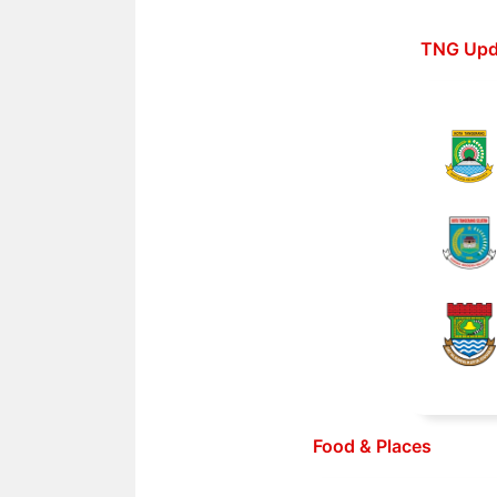
Langsung
ke
TNG Upd
isi
Food & Places