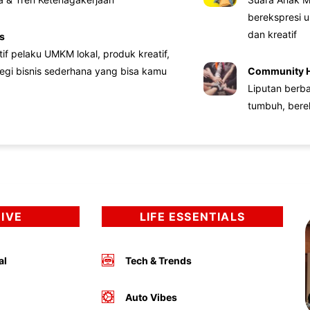
berekspresi u
dan kreatif
s
atif pelaku UMKM lokal, produk kreatif,
tegi bisnis sederhana yang bisa kamu
Community 
Liputan berb
tumbuh, bere
DIVE
LIFE ESSENTIALS
al
Tech & Trends
Auto Vibes