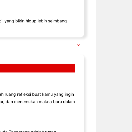
il yang bikin hidup lebih seimbang
lah ruang refleksi buat kamu yang ingin
jar, dan menemukan makna baru dalam
uda Tangerang adalah ruang