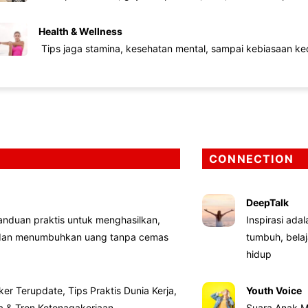
Health & Wellness
Tips jaga stamina, kesehatan mental, sampai kebiasaan kec
CONNECTION
DeepTalk
nduan praktis untuk menghasilkan,
Inspirasi ada
 dan menumbuhkan uang tanpa cemas
tumbuh, bela
hidup
ker Terupdate, Tips Praktis Dunia Kerja,
Youth Voice
ta & Tren Ketenagakerjaan
Suara Anak M