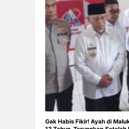
Siapa sangka, dua nama besar di
Bandung – Meny
dunia hiburan, Nunung Srimulat
tahun 2026, rest
dan Vicky Prasetyo, kini merambah
eat Kakkoii All
dunia kuliner dengan membuka
Bandung mengh
restoran ...
penawaran spesia
Nunung Srimulat & Vicky
Sambut
Prasetyo Buka Restoran
Bandung
Ayam Panggang! Cuma Rp
You Can
15 Ribu, Resep Rahasia
145.00
Mami Bikin Nagih!
Gak Habis Fikir! Ayah di Mal
13 Tahun, Terungkap Setelah 