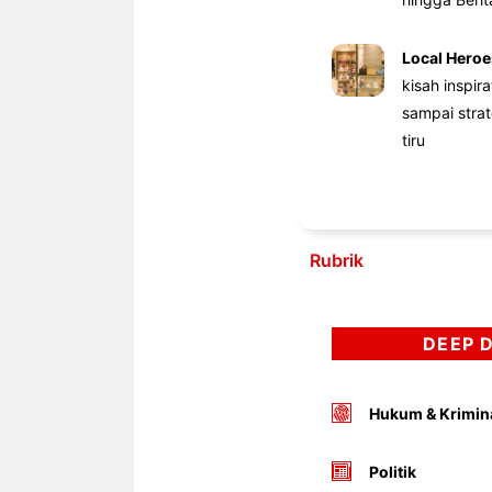
Local Heroe
kisah inspir
sampai stra
tiru
Rubrik
DEEP 
Hukum & Krimin
Politik