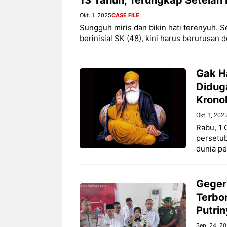
Okt. 1, 2025
CASE FILE
Sungguh miris dan bikin hati terenyuh. 
berinisial SK (48), kini harus berurusan 
Gak H
Diduga
Krono
Okt. 1, 202
Rabu, 1 
persetu
dunia pe
Geger
Terbo
Putrin
Sep. 24, 2