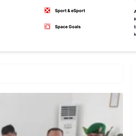
Sport & eSport
A
K
Space Goals
b