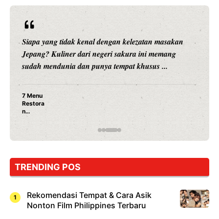
Siapa yang tidak kenal dengan kelezatan masakan
Jepang? Kuliner dari negeri sakura ini memang
sudah mendunia dan punya tempat khusus ...
7 Menu
Restora
n
Jepang
yang
Wajib
Dicoba,
Bukan
Cuma
TRENDING POS
Sushi!
Rekomendasi Tempat & Cara Asik
Nonton Film Philippines Terbaru