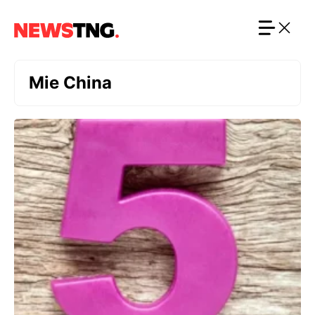
Langsung
ke
isi
Mie China