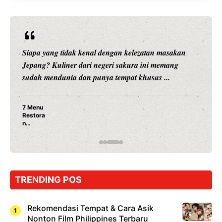
Siapa yang tidak kenal dengan kelezatan masakan
Jepang? Kuliner dari negeri sakura ini memang
sudah mendunia dan punya tempat khusus ...
7 Menu
Restora
n
Jepang
yang
Wajib
Dicoba,
Bukan
Cuma
TRENDING POS
Sushi!
Rekomendasi Tempat & Cara Asik
Nonton Film Philippines Terbaru