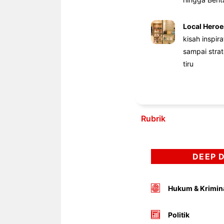
Local Heroe
kisah inspir
sampai stra
tiru
Rubrik
DEEP 
Hukum & Krimin
Politik