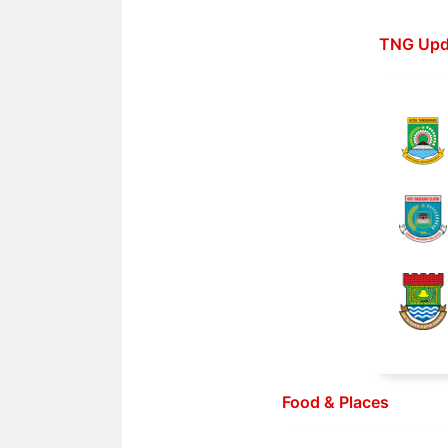
Langsung
ke
TNG Upd
isi
Food & Places