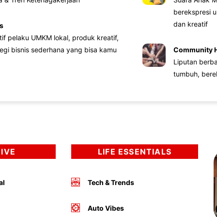
berekspresi u
dan kreatif
s
atif pelaku UMKM lokal, produk kreatif,
tegi bisnis sederhana yang bisa kamu
Community 
Liputan berb
tumbuh, bere
DIVE
LIFE ESSENTIALS
al
Tech & Trends
Auto Vibes