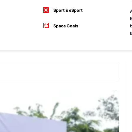
Sport & eSport
A
K
Space Goals
b