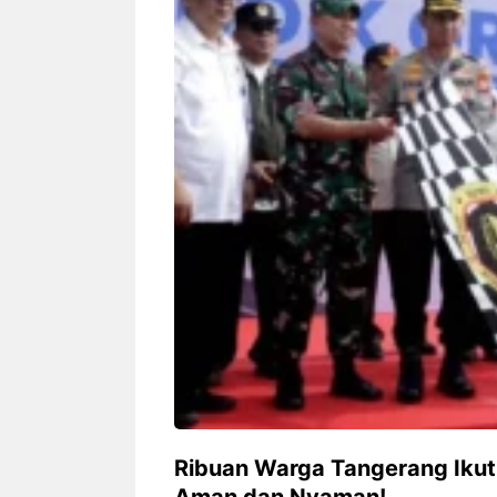
Siapa sangka, dua nama besar di
Bandung – Meny
dunia hiburan, Nunung Srimulat
tahun 2026, rest
dan Vicky Prasetyo, kini merambah
eat Kakkoii All
dunia kuliner dengan membuka
Bandung mengh
restoran ...
penawaran spesia
Nunung Srimulat & Vicky
Sambut
Prasetyo Buka Restoran
Bandung
Ayam Panggang! Cuma Rp
You Can
15 Ribu, Resep Rahasia
145.00
Mami Bikin Nagih!
Ribuan Warga Tangerang Ikut
Aman dan Nyaman!