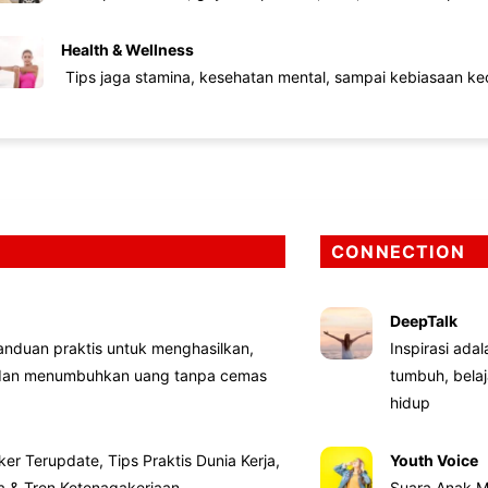
Health & Wellness
Tips jaga stamina, kesehatan mental, sampai kebiasaan kec
CONNECTION
DeepTalk
nduan praktis untuk menghasilkan,
Inspirasi ada
 dan menumbuhkan uang tanpa cemas
tumbuh, bela
hidup
ker Terupdate, Tips Praktis Dunia Kerja,
Youth Voice
ta & Tren Ketenagakerjaan
Suara Anak M