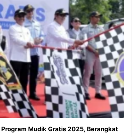
ambut pergantian
Pernah gak sih kamu mulai
oran all you can
ngerjain sesuatu cuma buat iseng-
 You Can Eat
iseng, eh ternyata malah jadi
adirkan
peluang bisnis yang
l ...
menguntungkan? Nah, itulah ...
 2026, Kakkoii
Dari Iseng Jadi Cuan: Kisah
 Hadirkan Pesta All
TUM_ATUL yang Ubah
 Eat Mulai Rp
Hampers Jadi Bisnis Kece
0
 Program Mudik Gratis 2025, Berangkat