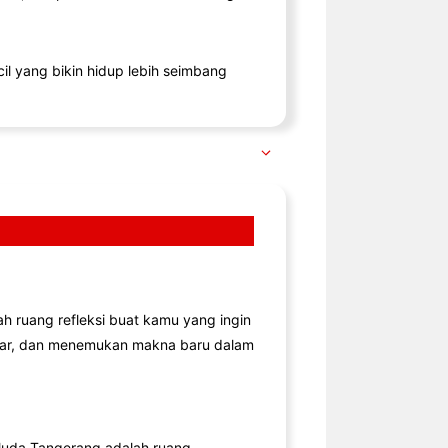
il yang bikin hidup lebih seimbang
lah ruang refleksi buat kamu yang ingin
jar, dan menemukan makna baru dalam
uda Tangerang adalah ruang