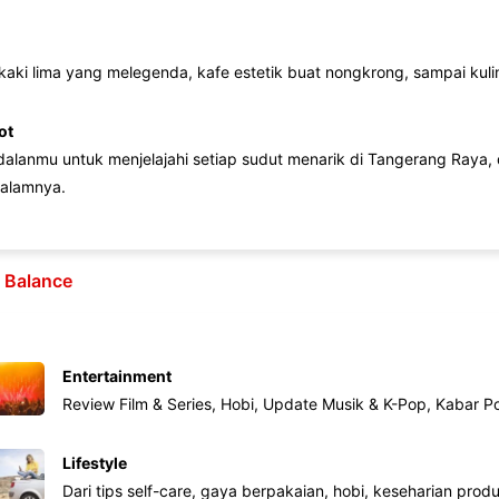
 kaki lima yang melegenda, kafe estetik buat nongkrong, sampai kuline
ot
lanmu untuk menjelajahi setiap sudut menarik di Tangerang Raya, d
alamnya.
e Balance
Entertainment
Review Film & Series, Hobi, Update Musik & K-Pop, Kabar P
Lifestyle
Dari tips self-care, gaya berpakaian, hobi, keseharian produk