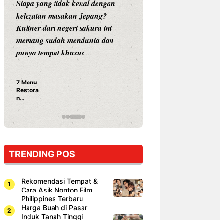
Siapa yang tidak kenal dengan
Siapa sangka, dua
kelezatan masakan Jepang?
dunia hiburan, N
Kuliner dari negeri sakura ini
dan Vicky Praset
memang sudah mendunia dan
dunia kuliner de
punya tempat khusus ...
restoran ...
7 Menu
Nunung S
Restora
Prasetyo
n
Ayam Pa
Jepang
15 Ribu,
yang
Mami Bik
Wajib
Dicoba,
Bukan
Cuma
TRENDING POS
Sushi!
Rekomendasi Tempat &
Cara Asik Nonton Film
Philippines Terbaru
Harga Buah di Pasar
Induk Tanah Tinggi