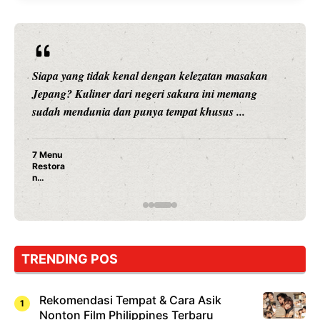
Siapa yang tidak kenal dengan kelezatan masakan
Jepang? Kuliner dari negeri sakura ini memang
sudah mendunia dan punya tempat khusus ...
7 Menu
Restora
n
Jepang
yang
Wajib
Dicoba,
Bukan
Cuma
TRENDING POS
Sushi!
Rekomendasi Tempat & Cara Asik
Nonton Film Philippines Terbaru