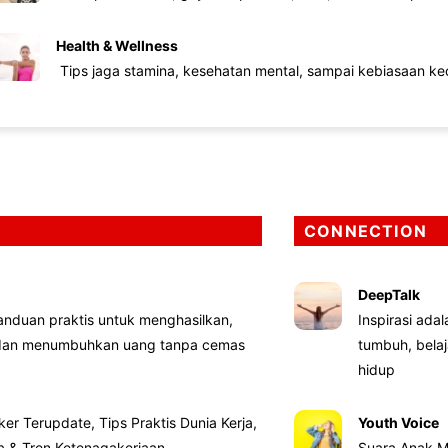
Health & Wellness
Tips jaga stamina, kesehatan mental, sampai kebiasaan kec
CONNECTION
DeepTalk
nduan praktis untuk menghasilkan,
Inspirasi ada
 dan menumbuhkan uang tanpa cemas
tumbuh, bela
hidup
ker Terupdate, Tips Praktis Dunia Kerja,
Youth Voice
ta & Tren Ketenagakerjaan
Suara Anak M