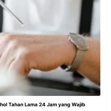
ambut pergantian
Pernah gak sih kamu mulai
oran all you can
ngerjain sesuatu cuma buat iseng-
 You Can Eat
iseng, eh ternyata malah jadi
adirkan
peluang bisnis yang
l ...
menguntungkan? Nah, itulah ...
 2026, Kakkoii
Dari Iseng Jadi Cuan: Kisah
 Hadirkan Pesta All
TUM_ATUL yang Ubah
 Eat Mulai Rp
Hampers Jadi Bisnis Kece
0
ohol Tahan Lama 24 Jam yang Wajib