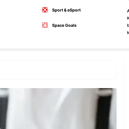
Sport & eSport
A
K
Space Goals
b