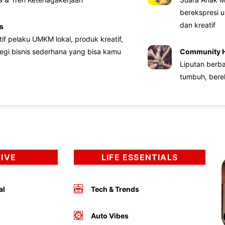
berekspresi u
dan kreatif
s
atif pelaku UMKM lokal, produk kreatif,
tegi bisnis sederhana yang bisa kamu
Community 
Liputan berb
tumbuh, bere
DIVE
LIFE ESSENTIALS
al
Tech & Trends
Auto Vibes