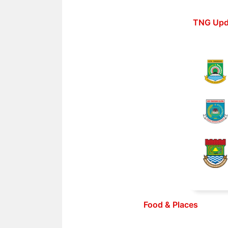
Langsung
ke
TNG Upd
isi
Food & Places