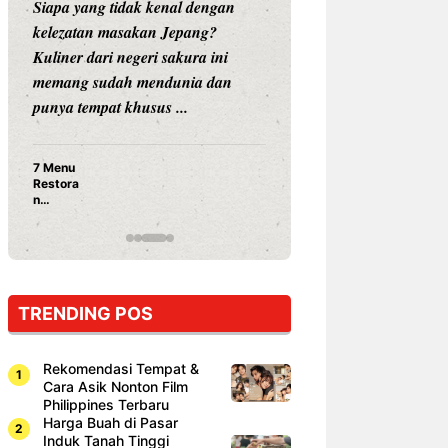
Siapa yang tidak kenal dengan
Siapa sangka, dua
kelezatan masakan Jepang?
dunia hiburan, N
Kuliner dari negeri sakura ini
dan Vicky Praset
memang sudah mendunia dan
dunia kuliner de
punya tempat khusus ...
restoran ...
7 Menu
Nunung S
Restora
Prasetyo
n
Ayam Pa
Jepang
15 Ribu,
yang
Mami Bik
Wajib
Dicoba,
Bukan
Cuma
TRENDING POS
Sushi!
Rekomendasi Tempat &
Cara Asik Nonton Film
Philippines Terbaru
Harga Buah di Pasar
Induk Tanah Tinggi