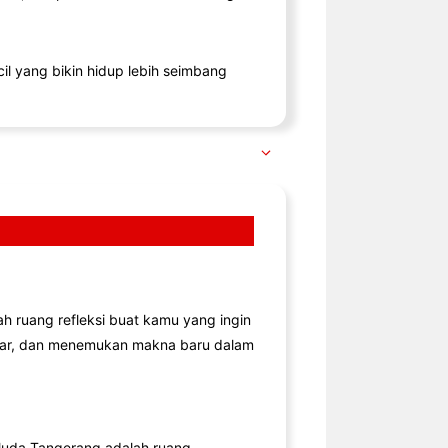
il yang bikin hidup lebih seimbang
lah ruang refleksi buat kamu yang ingin
jar, dan menemukan makna baru dalam
uda Tangerang adalah ruang