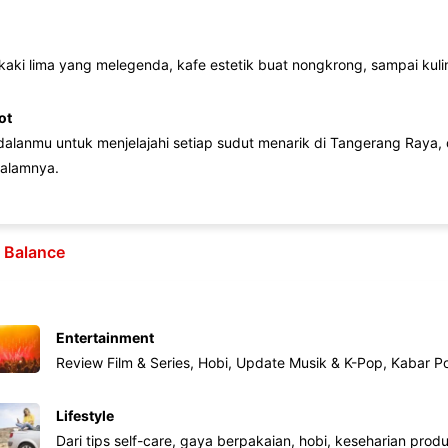
 kaki lima yang melegenda, kafe estetik buat nongkrong, sampai kuline
ot
lanmu untuk menjelajahi setiap sudut menarik di Tangerang Raya, d
alamnya.
e Balance
Entertainment
Review Film & Series, Hobi, Update Musik & K-Pop, Kabar P
Lifestyle
Dari tips self-care, gaya berpakaian, hobi, keseharian produk