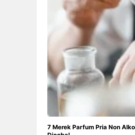
Siapa sangka, dua nama besar di
Bandung – Meny
dunia hiburan, Nunung Srimulat
tahun 2026, rest
dan Vicky Prasetyo, kini merambah
eat Kakkoii All
dunia kuliner dengan membuka
Bandung mengh
restoran ...
penawaran spesia
Nunung Srimulat & Vicky
Sambut
Prasetyo Buka Restoran
Bandung
Ayam Panggang! Cuma Rp
You Can
15 Ribu, Resep Rahasia
145.00
Mami Bikin Nagih!
7 Merek Parfum Pria Non Alk
Dicoba!