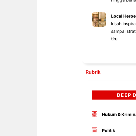
Local Heroe
kisah inspir
sampai stra
tiru
Rubrik
DEEP 
Hukum & Krimin
Politik