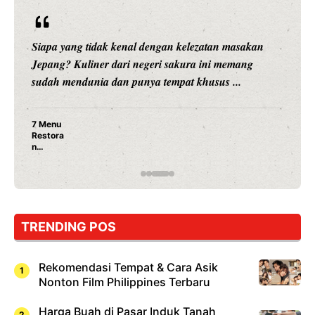
Siapa yang tidak kenal dengan kelezatan masakan
Jepang? Kuliner dari negeri sakura ini memang
sudah mendunia dan punya tempat khusus ...
7 Menu
Restora
n
Jepang
yang
Wajib
Dicoba,
Bukan
Cuma
TRENDING POS
Sushi!
Rekomendasi Tempat & Cara Asik
Nonton Film Philippines Terbaru
Harga Buah di Pasar Induk Tanah