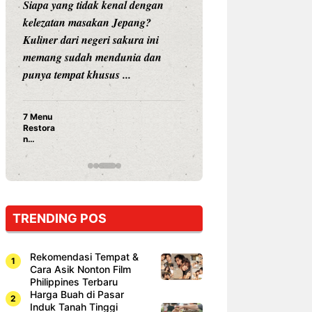
Siapa yang tidak kenal dengan
Siapa sangka, dua
kelezatan masakan Jepang?
dunia hiburan, N
Kuliner dari negeri sakura ini
dan Vicky Praset
memang sudah mendunia dan
dunia kuliner de
punya tempat khusus ...
restoran ...
7 Menu
Nunung S
Restora
Prasetyo
n
Ayam Pa
Jepang
15 Ribu,
yang
Mami Bik
Wajib
Dicoba,
Bukan
Cuma
TRENDING POS
Sushi!
Rekomendasi Tempat &
Cara Asik Nonton Film
Philippines Terbaru
Harga Buah di Pasar
Induk Tanah Tinggi