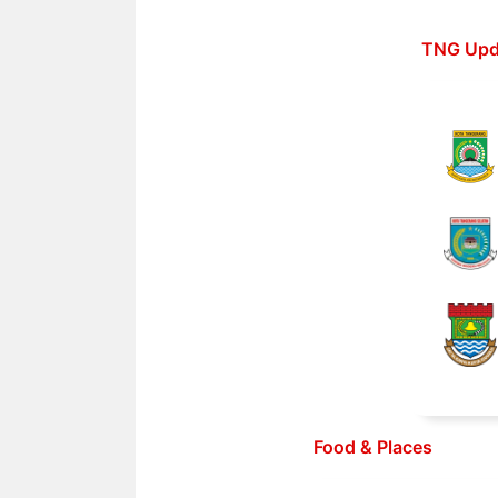
Langsung
ke
TNG Upd
isi
Food & Places