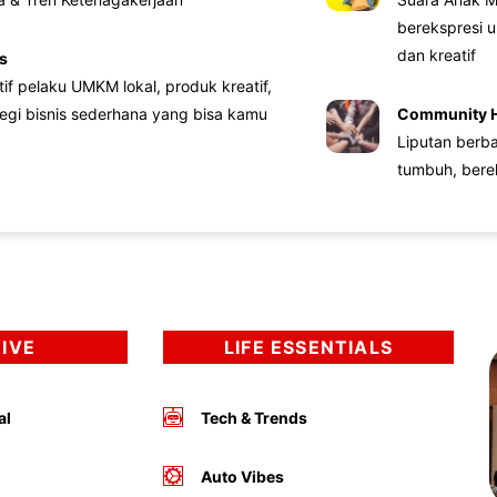
berekspresi u
dan kreatif
s
atif pelaku UMKM lokal, produk kreatif,
tegi bisnis sederhana yang bisa kamu
Community 
Liputan berb
tumbuh, bere
DIVE
LIFE ESSENTIALS
al
Tech & Trends
Auto Vibes