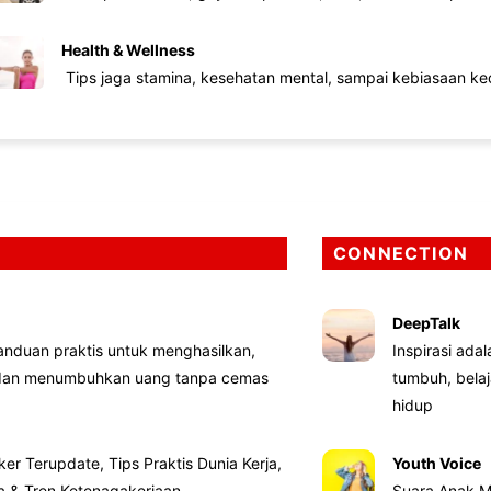
Health & Wellness
Tips jaga stamina, kesehatan mental, sampai kebiasaan kec
CONNECTION
DeepTalk
nduan praktis untuk menghasilkan,
Inspirasi ada
 dan menumbuhkan uang tanpa cemas
tumbuh, bela
hidup
ker Terupdate, Tips Praktis Dunia Kerja,
Youth Voice
ta & Tren Ketenagakerjaan
Suara Anak M