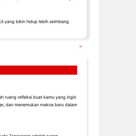
il yang bikin hidup lebih seimbang
lah ruang refleksi buat kamu yang ingin
jar, dan menemukan makna baru dalam
uda Tangerang adalah ruang