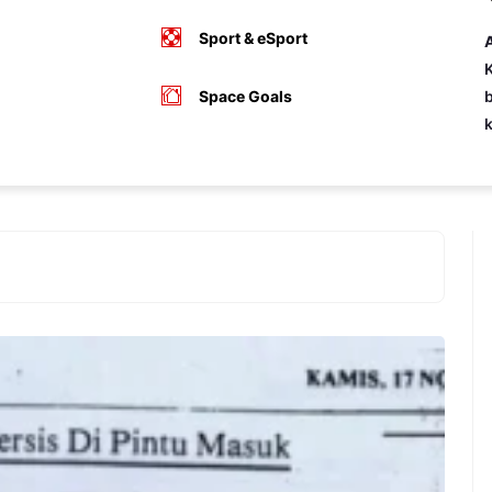
Sport & eSport
A
K
Space Goals
b