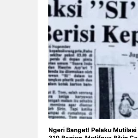
Siapa sangka, dua nama besar di
Bandung – Meny
dunia hiburan, Nunung Srimulat
tahun 2026, rest
dan Vicky Prasetyo, kini merambah
eat Kakkoii All
dunia kuliner dengan membuka
Bandung mengh
restoran ...
penawaran spesia
Nunung Srimulat & Vicky
Sambut
Prasetyo Buka Restoran
Bandung
Ayam Panggang! Cuma Rp
You Can
15 Ribu, Resep Rahasia
145.00
Mami Bikin Nagih!
Ngeri Banget! Pelaku Mutilasi
310 Bagian, Motifnya Bikin G