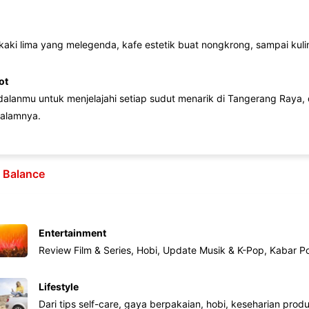
 kaki lima yang melegenda, kafe estetik buat nongkrong, sampai kuline
ot
lanmu untuk menjelajahi setiap sudut menarik di Tangerang Raya, d
alamnya.
e Balance
Entertainment
Review Film & Series, Hobi, Update Musik & K-Pop, Kabar P
Lifestyle
Dari tips self-care, gaya berpakaian, hobi, keseharian produk