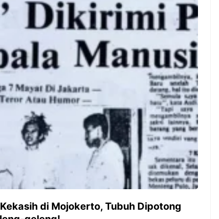
ambut pergantian
Pernah gak sih kamu mulai
oran all you can
ngerjain sesuatu cuma buat iseng-
 You Can Eat
iseng, eh ternyata malah jadi
adirkan
peluang bisnis yang
l ...
menguntungkan? Nah, itulah ...
 2026, Kakkoii
Dari Iseng Jadi Cuan: Kisah
 Hadirkan Pesta All
TUM_ATUL yang Ubah
 Eat Mulai Rp
Hampers Jadi Bisnis Kece
0
 Kekasih di Mojokerto, Tubuh Dipotong
eleng-geleng!