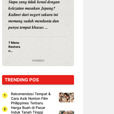
Siapa yang tidak kenal dengan
Siapa sangka, dua
kelezatan masakan Jepang?
dunia hiburan, N
Kuliner dari negeri sakura ini
dan Vicky Praset
memang sudah mendunia dan
dunia kuliner de
punya tempat khusus ...
restoran ...
7 Menu
Nunung S
Restora
Prasetyo
n
Ayam Pa
Jepang
15 Ribu,
yang
Mami Bik
Wajib
Dicoba,
Bukan
Cuma
TRENDING POS
Sushi!
Rekomendasi Tempat &
Cara Asik Nonton Film
Philippines Terbaru
Harga Buah di Pasar
Induk Tanah Tinggi