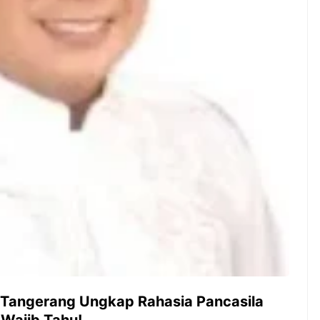
ambut pergantian
Pernah gak sih kamu mulai
oran all you can
ngerjain sesuatu cuma buat iseng-
 You Can Eat
iseng, eh ternyata malah jadi
adirkan
peluang bisnis yang
l ...
menguntungkan? Nah, itulah ...
 2026, Kakkoii
Dari Iseng Jadi Cuan: Kisah
 Hadirkan Pesta All
TUM_ATUL yang Ubah
 Eat Mulai Rp
Hampers Jadi Bisnis Kece
0
 Tangerang Ungkap Rahasia Pancasila
 Wajib Tahu!