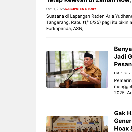
Okt. 1, 2025
KABUPATEN STORY
Suasana di Lapangan Raden Aria Yudhan
Tangerang, Rabu (1/10/25) pagi itu bikin 
Forkopimda, ASN,
Benya
Jadi G
Pesan
Okt. 1, 202
Pemerint
menggela
2025. Ac
Gak Ha
Gener
Hoax &