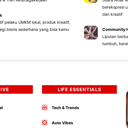
berekspresi u
dan kreatif
s
atif pelaku UMKM lokal, produk kreatif,
tegi bisnis sederhana yang bisa kamu
Community 
Liputan berb
tumbuh, bere
DIVE
LIFE ESSENTIALS
al
Tech & Trends
Auto Vibes