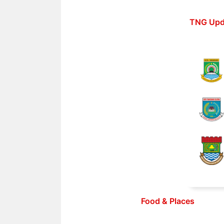
Langsung
ke
TNG Upd
isi
Food & Places