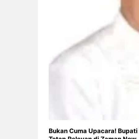
Siapa sangka, dua nama besar di
Bandung – Meny
dunia hiburan, Nunung Srimulat
tahun 2026, rest
dan Vicky Prasetyo, kini merambah
eat Kakkoii All
dunia kuliner dengan membuka
Bandung mengh
restoran ...
penawaran spesia
Nunung Srimulat & Vicky
Sambut
Prasetyo Buka Restoran
Bandung
Ayam Panggang! Cuma Rp
You Can
15 Ribu, Resep Rahasia
145.00
Mami Bikin Nagih!
Bukan Cuma Upacara! Bupati
Tetap Relevan di Zaman Now,