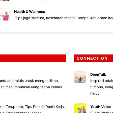
Health & Wellness
Tips jaga stamina, kesehatan mental, sampai kebiasaan kec
CONNECTION
DeepTalk
nduan praktis untuk menghasilkan,
Inspirasi ada
 dan menumbuhkan uang tanpa cemas
tumbuh, bela
hidup
ker Terupdate, Tips Praktis Dunia Kerja,
Youth Voice
ta & Tren Ketenagakerjaan
Suara Anak M