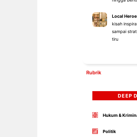
Local Heroe
kisah inspir
sampai stra
tiru
Rubrik
DEEP 
Hukum & Krimin
Politik