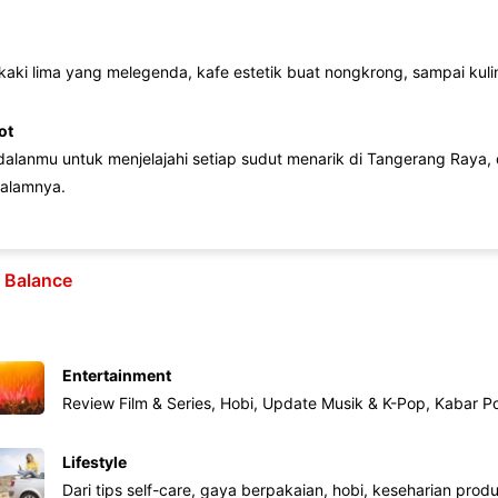
 kaki lima yang melegenda, kafe estetik buat nongkrong, sampai kuline
ot
lanmu untuk menjelajahi setiap sudut menarik di Tangerang Raya, d
alamnya.
e Balance
Entertainment
Review Film & Series, Hobi, Update Musik & K-Pop, Kabar P
Lifestyle
Dari tips self-care, gaya berpakaian, hobi, keseharian produk