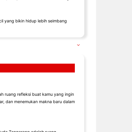
il yang bikin hidup lebih seimbang
lah ruang refleksi buat kamu yang ingin
jar, dan menemukan makna baru dalam
uda Tangerang adalah ruang