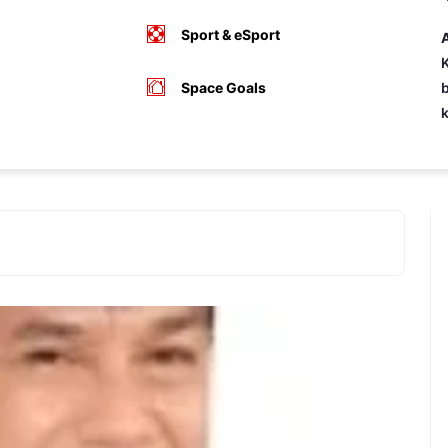
Sport & eSport
A
K
Space Goals
b